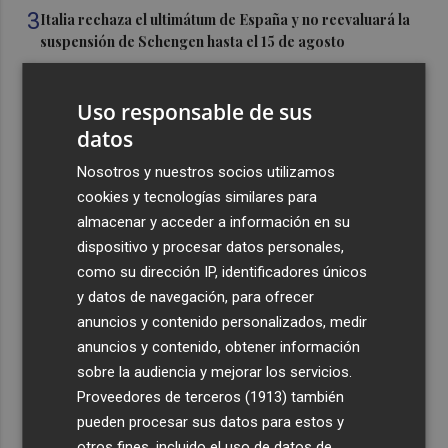
3
Italia rechaza el ultimátum de España y no reevaluará la
suspensión de Schengen hasta el 15 de agosto
4
Leire Díez niega que su "investigación" buscara
"desestabilizar" ninguna causa "que afectara a los
Uso responsable de sus
intereses del PSOE"
datos
5
Castelló acogerá la obra "Helios y Selene" de la
Nosotros y nuestros socios utilizamos
compañía Te Falta Calle: será creada para el eclipse
cookies y tecnologías similares para
almacenar y acceder a información en su
dispositivo y procesar datos personales,
como su dirección IP, identificadores únicos
y datos de navegación, para ofrecer
Recibe toda la actualidad de
anuncios y contenido personalizados, medir
anuncios y contenido, obtener información
Plaza Podcast en tu correo
sobre la audiencia y mejorar los servicios.
Quiero suscribirme
Proveedores de terceros (1913)
también
pueden procesar sus datos para estos y
otros fines, incluido el uso de datos de