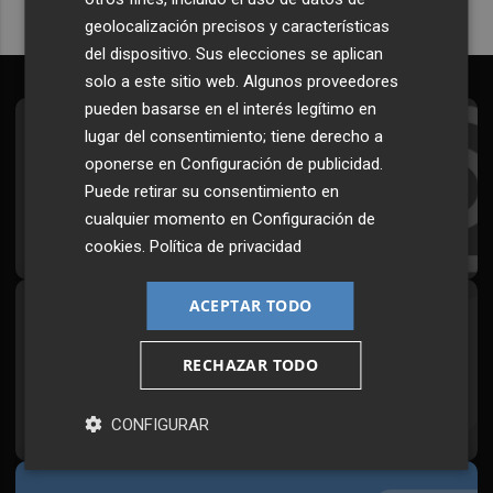
geolocalización precisos y características
del dispositivo. Sus elecciones se aplican
solo a este sitio web. Algunos proveedores
pueden basarse en el interés legítimo en
lugar del consentimiento; tiene derecho a
Suscríbete al Boletín
oponerse en
Configuración de publicidad
.
Todos los días a primera hora en tu email
Puede retirar su consentimiento en
cualquier momento en
Configuración de
¡Quiero suscribirme!
cookies
.
Política de privacidad
ACEPTAR TODO
Síguenos en redes
Plaza Podcast, desde cualquier medio
RECHAZAR TODO
CONFIGURAR