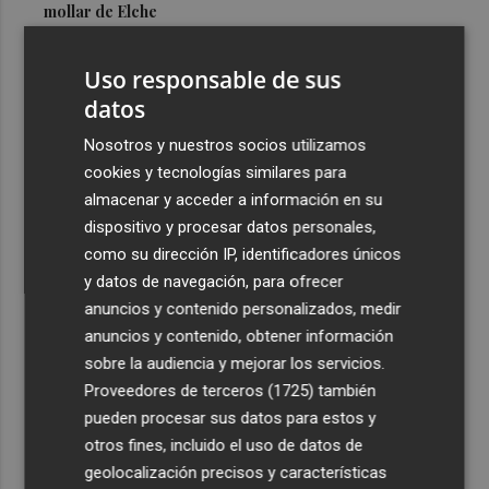
mollar de Elche
3
María Escarmiento se suma a El Kanka en el cartel del
Uso responsable de sus
festival Epicentro de Mula
datos
4
UPCT Makers culmina con éxito un catamarán para
monitorizar el Mar Menor y ya prepara un dron
Nosotros y nuestros socios utilizamos
submarino autónomo
cookies y tecnologías similares para
almacenar y acceder a información en su
5
Una batea clochinera se hunde y otra sufre daños en un
dispositivo y procesar datos personales,
incidente con un buque en el puerto de Valencia
como su dirección IP, identificadores únicos
y datos de navegación, para ofrecer
anuncios y contenido personalizados, medir
anuncios y contenido, obtener información
sobre la audiencia y mejorar los servicios.
Recibe toda la actualidad de
Proveedores de terceros (1725)
también
Plaza Podcast en tu correo
pueden procesar sus datos para estos y
otros fines, incluido el uso de datos de
Quiero suscribirme
geolocalización precisos y características