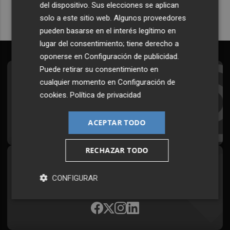
del dispositivo. Sus elecciones se aplican
solo a este sitio web. Algunos proveedores
pueden basarse en el interés legítimo en
lugar del consentimiento; tiene derecho a
oponerse en
Configuración de publicidad
.
Puede retirar su consentimiento en
Suscríbete al Boletín
cualquier momento en
Configuración de
cookies
.
Política de privacidad
Todos los días a primera hora en tu email
¡Quiero suscribirme!
ACEPTAR TODO
RECHAZAR TODO
Síguenos en redes
CONFIGURAR
Plaza Podcast, desde cualquier medio