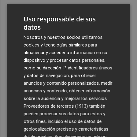
3
El Villarreal cierra la pretemporada con buenas
sensaciones y Ayoze como goleador
Uso responsable de sus
4
datos
Más de medio millar de festeros de Ufece se reivindican
en el pregón en Elche: "se nota, se siente, el campo está
Nosotros y nuestros socios utilizamos
presente"
cookies y tecnologías similares para
5
Cuenta atrás para el Rototom, un festival que hace de la
almacenar y acceder a información en su
diversidad su "seña de identidad"
dispositivo y procesar datos personales,
como su dirección IP, identificadores únicos
y datos de navegación, para ofrecer
anuncios y contenido personalizados, medir
anuncios y contenido, obtener información
sobre la audiencia y mejorar los servicios.
Recibe toda la actualidad de
Proveedores de terceros (1913)
también
Plaza Podcast en tu correo
pueden procesar sus datos para estos y
otros fines, incluido el uso de datos de
Quiero suscribirme
geolocalización precisos y características
del dispositivo. Sus elecciones se aplican