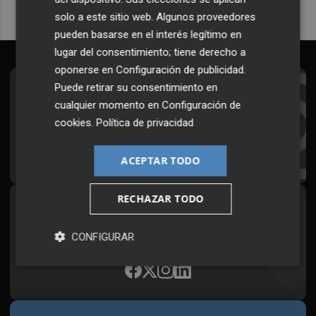
solo a este sitio web. Algunos proveedores
pueden basarse en el interés legítimo en
lugar del consentimiento; tiene derecho a
oponerse en
Configuración de publicidad
.
Puede retirar su consentimiento en
Suscríbete al Boletín
cualquier momento en
Configuración de
Todos los días a primera hora en tu email
cookies
.
Política de privacidad
¡Quiero suscribirme!
ACEPTAR TODO
RECHAZAR TODO
Síguenos en redes
Plaza Podcast, desde cualquier medio
CONFIGURAR