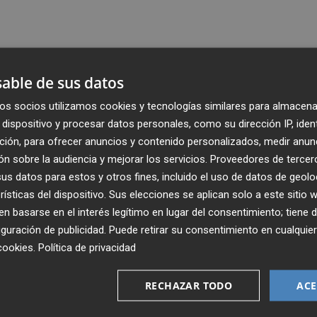
able de sus datos
os socios utilizamos cookies y tecnologías similares para almacena
dispositivo y procesar datos personales, como su dirección IP, iden
ción, para ofrecer anuncios y contenido personalizados, medir anun
n sobre la audiencia y mejorar los servicios.
Proveedores de tercer
s datos para estos y otros fines, incluido el uso de datos de geolo
rísticas del dispositivo. Sus elecciones se aplican solo a este sitio
 basarse en el interés legítimo en lugar del consentimiento; tiene 
guración de publicidad
. Puede retirar su consentimiento en cualqu
Recibe toda la actualidad de
cookies
.
Política de privacidad
Plaza Podcast en tu correo
RECHAZAR TODO
ACE