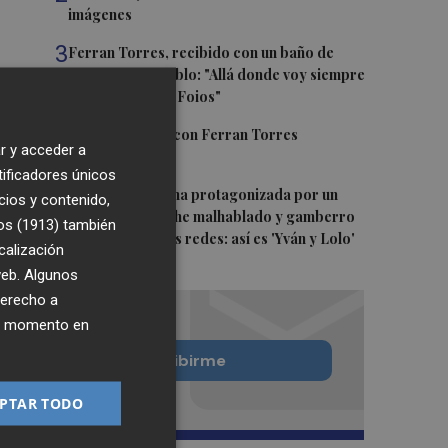
imágenes
3
Ferran Torres, recibido con un baño de
masas en su pueblo: "Allá donde voy siempre
digo que soy de Foios"
4
Foios se vuelca con Ferran Torres
r y acceder a
tificadores únicos
5
La serie murciana protagonizada por un
cios y contenido,
conejo de peluche malhablado y gamberro
os (1913)
también
que triunfa en las redes: así es 'Yván y Lolo'
calización
 web. Algunos
derecho a
ier momento en
Quiero suscribirme
PTAR TODO