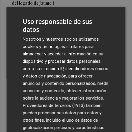
del legado de Jaume I
3
Una gran cadena humana de cariño y reivindicación se
Uso responsable de sus
vuelve a abrazar en las playas por el Mar Menor
datos
4
Levantan el confinamiento del municipio castellonense
de Sierra Engarcerán por el incendio
Nosotros y nuestros socios utilizamos
cookies y tecnologías similares para
5
Juan Tallón, Marta Jiménez Serrano o Juan Evaristo Valls
almacenar y acceder a información en su
Boix, protagonistas de la programación de agosto de
dispositivo y procesar datos personales,
Entre Libros en Benicàssim
como su dirección IP, identificadores únicos
y datos de navegación, para ofrecer
anuncios y contenido personalizados, medir
anuncios y contenido, obtener información
sobre la audiencia y mejorar los servicios.
Recibe toda la actualidad de
Proveedores de terceros (1913)
también
Plaza Podcast en tu correo
pueden procesar sus datos para estos y
otros fines, incluido el uso de datos de
Quiero suscribirme
geolocalización precisos y características