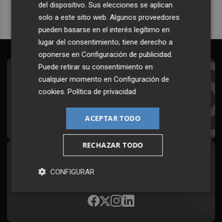
del dispositivo. Sus elecciones se aplican
solo a este sitio web. Algunos proveedores
pueden basarse en el interés legítimo en
lugar del consentimiento; tiene derecho a
oponerse en
Configuración de publicidad
.
Puede retirar su consentimiento en
Suscríbete al Boletín
cualquier momento en
Configuración de
cookies
.
Política de privacidad
Todos los días a primera hora en tu email
¡Quiero suscribirme!
ACEPTAR TODO
RECHAZAR TODO
Síguenos en redes
CONFIGURAR
Plaza Podcast, desde cualquier medio