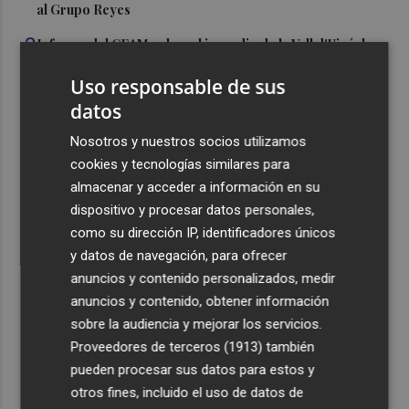
al Grupo Reyes
3
Informe del CEAM sobre el incendio de la Vall d'Uixó: la
vegetación perdió el 51% de humedad en los meses
Uso responsable de sus
previos
datos
4
La Generalitat destina 132 millones a 24 nuevas
infraestructuras sociosanitarias de mayores y personas
Nosotros y nuestros socios utilizamos
con discapacidad
cookies y tecnologías similares para
almacenar y acceder a información en su
5
La movilidad el 12 de agosto podría duplicarse por el
dispositivo y procesar datos personales,
eclipse con hasta 1,5 millones de desplazamientos
como su dirección IP, identificadores únicos
adicionales
y datos de navegación, para ofrecer
anuncios y contenido personalizados, medir
anuncios y contenido, obtener información
sobre la audiencia y mejorar los servicios.
Proveedores de terceros (1913)
también
Recibe toda la actualidad de
pueden procesar sus datos para estos y
Plaza Podcast en tu correo
otros fines, incluido el uso de datos de