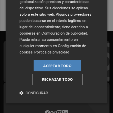
geolocalización precisos y características
Quiero suscribirme
del dispositivo. Sus elecciones se aplican
solo a este sitio web. Algunos proveedores
pueden basarse en el interés legítimo en
lugar del consentimiento; tiene derecho a
oponerse en
Configuración de publicidad
.
Puede retirar su consentimiento en
cualquier momento en
Configuración de
Suscríbete al Boletín
cookies
.
Política de privacidad
Todos los días a primera hora en tu email
ACEPTAR TODO
¡Quiero suscribirme!
RECHAZAR TODO
Síguenos en redes
CONFIGURAR
Plaza Podcast, desde cualquier medio