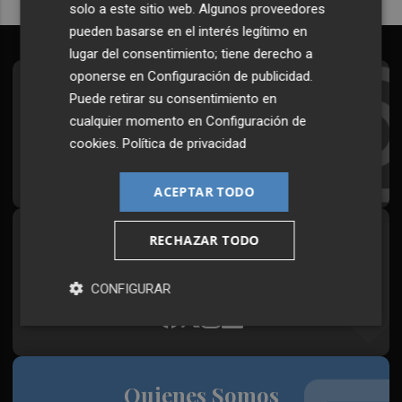
solo a este sitio web. Algunos proveedores
pueden basarse en el interés legítimo en
lugar del consentimiento; tiene derecho a
oponerse en
Configuración de publicidad
.
Suscríbete al Boletín
Puede retirar su consentimiento en
cualquier momento en
Configuración de
Todos los días a primera hora en tu email
cookies
.
Política de privacidad
¡Quiero suscribirme!
ACEPTAR TODO
RECHAZAR TODO
Síguenos en redes
Plaza Podcast, desde cualquier medio
CONFIGURAR
Quienes Somos