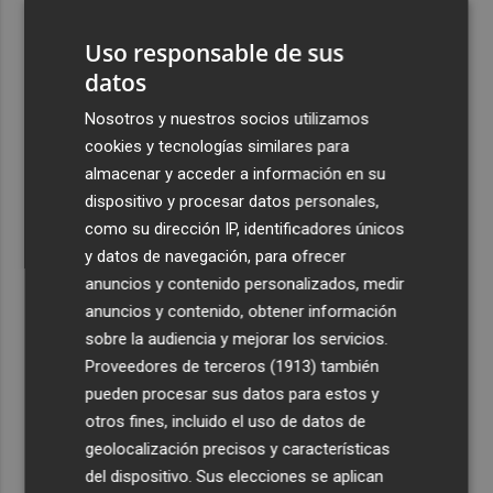
Uso responsable de sus
4
Las '200 vidas' que llevaron a Paco Rabal de Águilas a la
datos
cima del cine: un documental recupera la voz y la mirada
del actor
Nosotros y nuestros socios utilizamos
cookies y tecnologías similares para
5
Y también se hace de día para Buonanotte con su fichaje
almacenar y acceder a información en su
por el Elche CF
dispositivo y procesar datos personales,
como su dirección IP, identificadores únicos
y datos de navegación, para ofrecer
anuncios y contenido personalizados, medir
anuncios y contenido, obtener información
Recibe toda la actualidad de
sobre la audiencia y mejorar los servicios.
Plaza Podcast en tu correo
Proveedores de terceros (1913)
también
pueden procesar sus datos para estos y
Quiero suscribirme
otros fines, incluido el uso de datos de
geolocalización precisos y características
del dispositivo. Sus elecciones se aplican