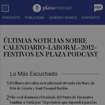
PODCASTS
PUBLICIDAD
QUIÉNES SOMOS
CONTACTO
ÚLTIMAS NOTICIAS SOBRE
CALENDARIO-LABORAL-2012-
FESTIVOS EN PLAZA PODCAST
Lo Más Escuchado
1
El Villarreal realiza su tradicional ofrenda a la Mare de
Déu de Gràcia y Sant Pasqual Baylón
2
Vila-real denuncia el traslado del Punto de Encuentro
Familiar a Onda por "el perjuicio que supondrá para las