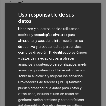
familias"
3
Oropesa ultima los preparativos para el eclipse total de
Uso responsable de sus
Sol y habilita cuatro puntos informativos
datos
4
Castelló refuerza su comercio: inyectan 800.000 euros
Nosotros y nuestros socios utilizamos
para la nueva campaña de bonos comerciales
cookies y tecnologías similares para
5
Castelló inicia la ejecución de la Manzana Albinegra con
almacenar y acceder a información en su
el traslado de las pistas de pádel junto a Castalia
dispositivo y procesar datos personales,
como su dirección IP, identificadores únicos
y datos de navegación, para ofrecer
anuncios y contenido personalizados, medir
anuncios y contenido, obtener información
sobre la audiencia y mejorar los servicios.
Recibe toda la actualidad de
Proveedores de terceros (1913)
también
Plaza Podcast en tu correo
pueden procesar sus datos para estos y
otros fines, incluido el uso de datos de
Quiero suscribirme
geolocalización precisos y características
del dispositivo. Sus elecciones se aplican