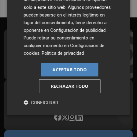
solo a este sitio web. Algunos proveedores
pueden basarse en el interés legítimo en
lugar del consentimiento; tiene derecho a
oponerse en
Configuración de publicidad
.
Puede retirar su consentimiento en
Suscríbete al Boletín
cualquier momento en
Configuración de
Todos los días a primera hora en tu email
cookies
.
Política de privacidad
¡Quiero suscribirme!
ACEPTAR TODO
RECHAZAR TODO
Síguenos en redes
Plaza Podcast, desde cualquier medio
CONFIGURAR