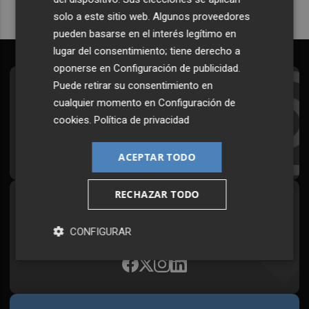
solo a este sitio web. Algunos proveedores
pueden basarse en el interés legítimo en
lugar del consentimiento; tiene derecho a
oponerse en
Configuración de publicidad
.
Puede retirar su consentimiento en
Suscríbete al Boletín
cualquier momento en
Configuración de
Todos los días a primera hora en tu email
cookies
.
Política de privacidad
¡Quiero suscribirme!
ACEPTAR TODO
RECHAZAR TODO
Síguenos en redes
Plaza Podcast, desde cualquier medio
CONFIGURAR