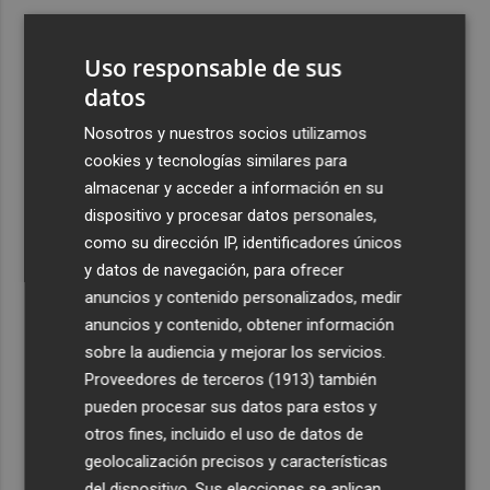
3
El once del Valencia CF para el último Trofeu Taronja de
Mestalla
Uso responsable de sus
4
datos
Aemet prevé peligro de incendios "muy alto" o
"extremo" en la mayor parte de la Península y Baleares
Nosotros y nuestros socios utilizamos
el día del eclipse
cookies y tecnologías similares para
5
Company: “Estamos comenzando a ver el equipo que
almacenar y acceder a información en su
queremos ver en la Liga”
dispositivo y procesar datos personales,
como su dirección IP, identificadores únicos
y datos de navegación, para ofrecer
anuncios y contenido personalizados, medir
anuncios y contenido, obtener información
sobre la audiencia y mejorar los servicios.
Recibe toda la actualidad de
Proveedores de terceros (1913)
también
Plaza Podcast en tu correo
pueden procesar sus datos para estos y
otros fines, incluido el uso de datos de
Quiero suscribirme
geolocalización precisos y características
del dispositivo. Sus elecciones se aplican