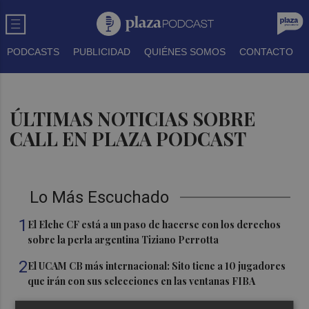
PODCASTS
PUBLICIDAD
QUIÉNES SOMOS
CONTACTO
ÚLTIMAS NOTICIAS SOBRE
CALL EN PLAZA PODCAST
Lo Más Escuchado
1
El Elche CF está a un paso de hacerse con los derechos
sobre la perla argentina Tiziano Perrotta
2
El UCAM CB más internacional: Sito tiene a 10 jugadores
que irán con sus selecciones en las ventanas FIBA
3
La Región de Murcia es la cuarta provincia que más