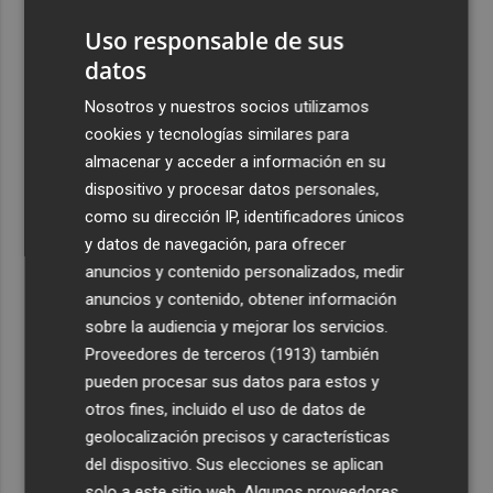
exporta a África: Marruecos, el primer destino
Uso responsable de sus
4
La Región de Murcia celebra la Semana de la Juventud
datos
con cinco días de actividades
Nosotros y nuestros socios utilizamos
5
El coste de la vivienda: 1.338 € netos al mes, el salario
cookies y tecnologías similares para
mínimo para poder comprar una vivienda en Castellón
almacenar y acceder a información en su
dispositivo y procesar datos personales,
como su dirección IP, identificadores únicos
y datos de navegación, para ofrecer
anuncios y contenido personalizados, medir
anuncios y contenido, obtener información
Recibe toda la actualidad de
sobre la audiencia y mejorar los servicios.
Plaza Podcast en tu correo
Proveedores de terceros (1913)
también
pueden procesar sus datos para estos y
Quiero suscribirme
otros fines, incluido el uso de datos de
geolocalización precisos y características
del dispositivo. Sus elecciones se aplican
solo a este sitio web. Algunos proveedores