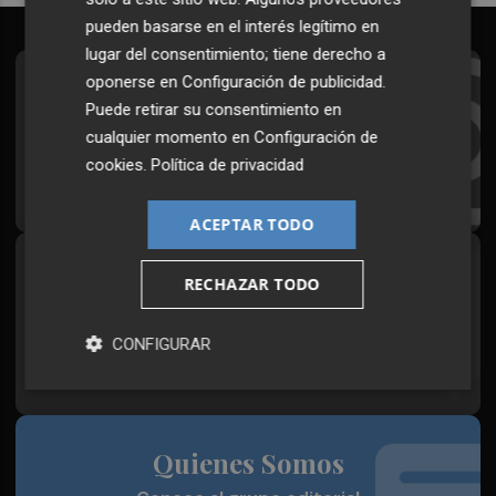
pueden basarse en el interés legítimo en
lugar del consentimiento; tiene derecho a
oponerse en
Configuración de publicidad
.
Suscríbete al Boletín
Puede retirar su consentimiento en
Todos los días a primera hora en tu email
cualquier momento en
Configuración de
cookies
.
Política de privacidad
¡Quiero suscribirme!
ACEPTAR TODO
Síguenos en redes
RECHAZAR TODO
Plaza Podcast, desde cualquier medio
CONFIGURAR
Quienes Somos