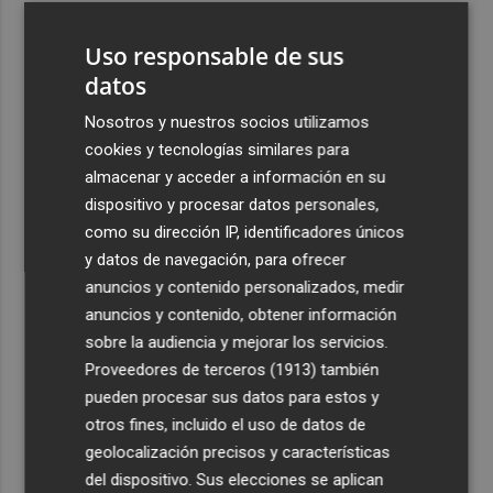
3
La economía de EEUU destruyó 23.000 empleos en julio
Uso responsable de sus
datos
4
Activado el máximo nivel de preemergencia frente a
incendios en la Comunitat toda la jornada del eclipse
Nosotros y nuestros socios utilizamos
cookies y tecnologías similares para
5
Bétera lleva su ‘aroma de somni’ a todos los rincones de
almacenar y acceder a información en su
la Comunitat
dispositivo y procesar datos personales,
como su dirección IP, identificadores únicos
y datos de navegación, para ofrecer
anuncios y contenido personalizados, medir
anuncios y contenido, obtener información
Recibe toda la actualidad de
sobre la audiencia y mejorar los servicios.
Proveedores de terceros (1913)
también
Plaza Podcast en tu correo
pueden procesar sus datos para estos y
Quiero suscribirme
otros fines, incluido el uso de datos de
geolocalización precisos y características
del dispositivo. Sus elecciones se aplican