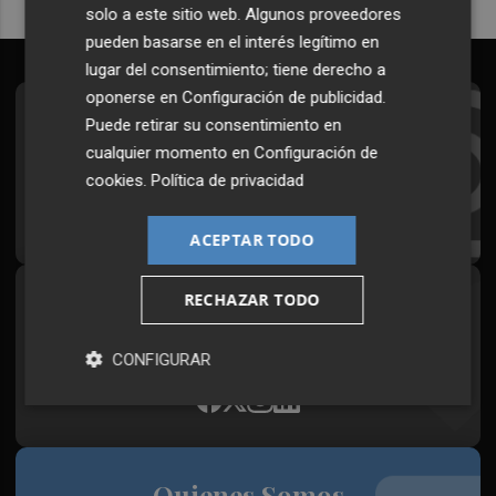
solo a este sitio web. Algunos proveedores
pueden basarse en el interés legítimo en
lugar del consentimiento; tiene derecho a
oponerse en
Configuración de publicidad
.
Suscríbete al Boletín
Puede retirar su consentimiento en
cualquier momento en
Configuración de
Todos los días a primera hora en tu email
cookies
.
Política de privacidad
¡Quiero suscribirme!
ACEPTAR TODO
RECHAZAR TODO
Síguenos en redes
Plaza Podcast, desde cualquier medio
CONFIGURAR
Quienes Somos