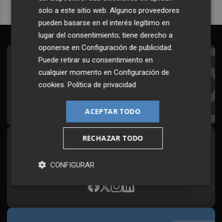
solo a este sitio web. Algunos proveedores
pueden basarse en el interés legítimo en
lugar del consentimiento; tiene derecho a
oponerse en
Configuración de publicidad
.
Puede retirar su consentimiento en
Suscríbete al Boletín
cualquier momento en
Configuración de
Todos los días a primera hora en tu email
cookies
.
Política de privacidad
¡Quiero suscribirme!
ACEPTAR TODO
RECHAZAR TODO
Síguenos en redes
Plaza Podcast, desde cualquier medio
CONFIGURAR