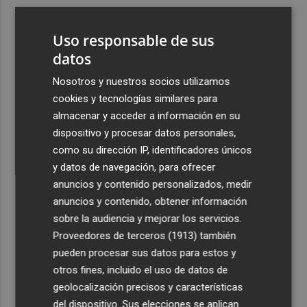
3
El centro de salud de Benetússer recibe un sello estatal
de calidad por su atención orientada a las personas
Uso responsable de sus
mayores
datos
4
Cartagena avanza con la modernización de los
Nosotros y nuestros socios utilizamos
Bomberos e impulsa una Ordenanza de Incendios
cookies y tecnologías similares para
5
El Tesoro cierra el martes las subastas de agosto con
almacenar y acceder a información en su
una emisión de letras a tres y nueve meses
dispositivo y procesar datos personales,
como su dirección IP, identificadores únicos
y datos de navegación, para ofrecer
anuncios y contenido personalizados, medir
anuncios y contenido, obtener información
sobre la audiencia y mejorar los servicios.
Recibe toda la actualidad de
Proveedores de terceros (1913)
también
Plaza Podcast en tu correo
pueden procesar sus datos para estos y
otros fines, incluido el uso de datos de
Quiero suscribirme
geolocalización precisos y características
del dispositivo. Sus elecciones se aplican