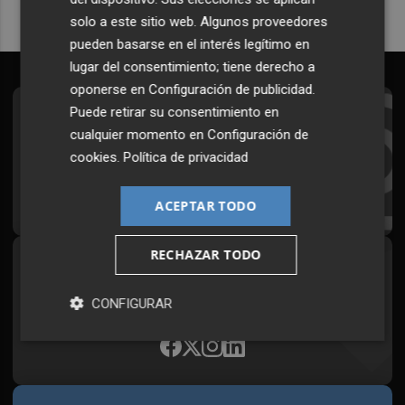
solo a este sitio web. Algunos proveedores
pueden basarse en el interés legítimo en
lugar del consentimiento; tiene derecho a
oponerse en
Configuración de publicidad
.
Puede retirar su consentimiento en
Suscríbete al Boletín
cualquier momento en
Configuración de
Todos los días a primera hora en tu email
cookies
.
Política de privacidad
¡Quiero suscribirme!
ACEPTAR TODO
RECHAZAR TODO
Síguenos en redes
Plaza Podcast, desde cualquier medio
CONFIGURAR