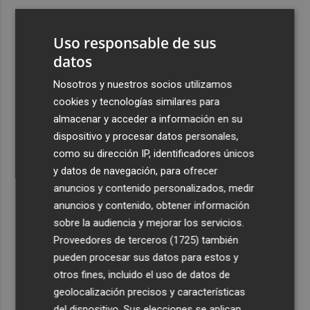
3
Almeida vuelve a entrenarse al margen del grupo
Uso responsable de sus
4
datos
Crece la confianza por la deuda española: el Tesoro
paga más del 3% por sus nuevos bonos a 5, 7 y 10 años
Nosotros y nuestros socios utilizamos
5
La Generalitat destina 5,5 millones a impulsar la
cookies y tecnologías similares para
internacionalización de 137 empresas valencianas
almacenar y acceder a información en su
afectadas por la Dana
dispositivo y procesar datos personales,
como su dirección IP, identificadores únicos
y datos de navegación, para ofrecer
anuncios y contenido personalizados, medir
anuncios y contenido, obtener información
sobre la audiencia y mejorar los servicios.
Recibe toda la actualidad de
Proveedores de terceros (1725)
también
Plaza Podcast en tu correo
pueden procesar sus datos para estos y
otros fines, incluido el uso de datos de
Quiero suscribirme
geolocalización precisos y características
del dispositivo. Sus elecciones se aplican