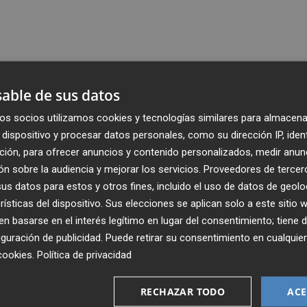
able de sus datos
os socios utilizamos cookies y tecnologías similares para almacena
dispositivo y procesar datos personales, como su dirección IP, iden
ción, para ofrecer anuncios y contenido personalizados, medir anun
n sobre la audiencia y mejorar los servicios.
Proveedores de tercer
s datos para estos y otros fines, incluido el uso de datos de geolo
rísticas del dispositivo. Sus elecciones se aplican solo a este sitio
 basarse en el interés legítimo en lugar del consentimiento; tiene 
guración de publicidad
. Puede retirar su consentimiento en cualqu
cookies
.
Política de privacidad
Recibe toda la actualidad de
Plaza Podcast en tu correo
RECHAZAR TODO
ACE