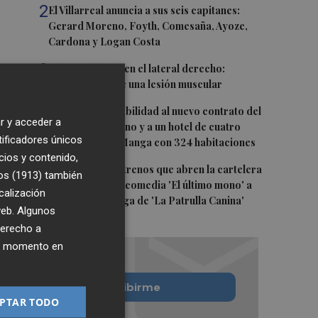
2
El Villarreal anuncia a sus seis capitanes:
Gerard Moreno, Foyth, Comesaña, Ayoze,
Cardona y Logan Costa
3
Más problemas en el lateral derecho:
Monferrer sufre una lesión muscular
4
San Javier da viabilidad al nuevo contrato del
r y acceder a
transporte urbano y a un hotel de cuatro
tificadores únicos
estrellas en La Manga con 324 habitaciones
cios y contenido,
5
Estos son los estrenos que abren la cartelera
os (1913)
también
en agosto: de la comedia 'El último mono' a
calización
una nueva entrega de 'La Patrulla Canina'
 web. Algunos
derecho a
ier momento en
Quiero suscribirme
PTAR TODO