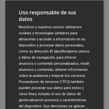
3
La Región de Murcia es la cuarta provincia que más
Uso responsable de sus
exporta a África: Marruecos, el primer destino
datos
4
La Región de Murcia celebra la Semana de la Juventud
con cinco días de actividades
Nosotros y nuestros socios utilizamos
cookies y tecnologías similares para
5
El coste de la vivienda: 1.338 € netos al mes, el salario
almacenar y acceder a información en su
mínimo para poder comprar una vivienda en Castellón
dispositivo y procesar datos personales,
como su dirección IP, identificadores únicos
y datos de navegación, para ofrecer
anuncios y contenido personalizados, medir
anuncios y contenido, obtener información
Recibe toda la actualidad de
sobre la audiencia y mejorar los servicios.
Proveedores de terceros (1913)
también
Plaza Podcast en tu correo
pueden procesar sus datos para estos y
Quiero suscribirme
otros fines, incluido el uso de datos de
geolocalización precisos y características
del dispositivo. Sus elecciones se aplican