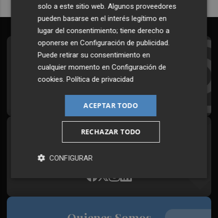
solo a este sitio web. Algunos proveedores
pueden basarse en el interés legítimo en
lugar del consentimiento; tiene derecho a
oponerse en
Configuración de publicidad
.
Suscríbete al Boletín
Puede retirar su consentimiento en
cualquier momento en
Configuración de
Todos los días a primera hora en tu email
cookies
.
Política de privacidad
¡Quiero suscribirme!
ACEPTAR TODO
RECHAZAR TODO
Síguenos en redes
Plaza Podcast, desde cualquier medio
CONFIGURAR
Quienes Somos