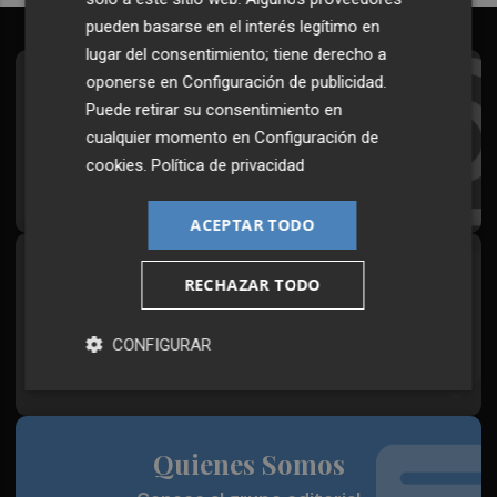
pueden basarse en el interés legítimo en
lugar del consentimiento; tiene derecho a
oponerse en
Configuración de publicidad
.
Suscríbete al Boletín
Puede retirar su consentimiento en
Todos los días a primera hora en tu email
cualquier momento en
Configuración de
cookies
.
Política de privacidad
¡Quiero suscribirme!
ACEPTAR TODO
Síguenos en redes
RECHAZAR TODO
Plaza Podcast, desde cualquier medio
CONFIGURAR
Quienes Somos