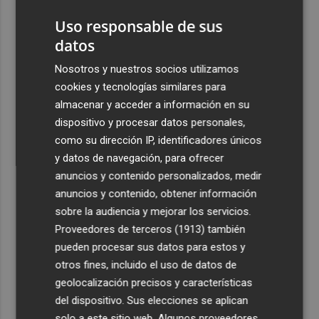
con cinco días de actividades
Uso responsable de sus
4
La Todolella recibe 340.000 euros del Consell para
datos
reabrir la ermita de Sant Cristòfol tras su cierre en 2021
Nosotros y nuestros socios utilizamos
5
El Xixo Xixero llena de tradición y ambiente la Playa
cookies y tecnologías similares para
Casablanca de Almenara
almacenar y acceder a información en su
dispositivo y procesar datos personales,
como su dirección IP, identificadores únicos
y datos de navegación, para ofrecer
anuncios y contenido personalizados, medir
anuncios y contenido, obtener información
Recibe toda la actualidad de
sobre la audiencia y mejorar los servicios.
Plaza Podcast en tu correo
Proveedores de terceros (1913)
también
pueden procesar sus datos para estos y
Quiero suscribirme
otros fines, incluido el uso de datos de
geolocalización precisos y características
del dispositivo. Sus elecciones se aplican
solo a este sitio web. Algunos proveedores