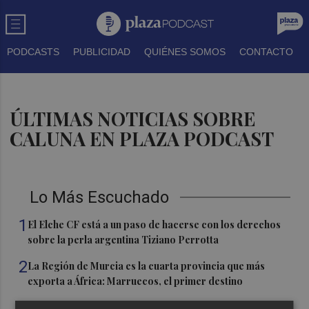
PODCASTS
PUBLICIDAD
QUIÉNES SOMOS
CONTACTO
ÚLTIMAS NOTICIAS SOBRE
CALUNA EN PLAZA PODCAST
Lo Más Escuchado
1
El Elche CF está a un paso de hacerse con los derechos
sobre la perla argentina Tiziano Perrotta
2
La Región de Murcia es la cuarta provincia que más
exporta a África: Marruecos, el primer destino
3
La Región de Murcia celebra la Semana de la Juventud