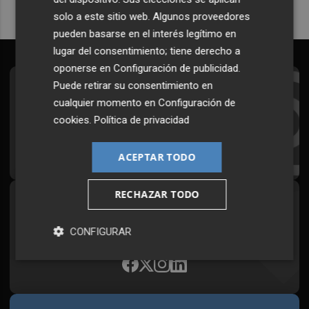
solo a este sitio web. Algunos proveedores
pueden basarse en el interés legítimo en
lugar del consentimiento; tiene derecho a
oponerse en
Configuración de publicidad
.
Puede retirar su consentimiento en
Suscríbete al Boletín
cualquier momento en
Configuración de
Todos los días a primera hora en tu email
cookies
.
Política de privacidad
¡Quiero suscribirme!
ACEPTAR TODO
RECHAZAR TODO
Síguenos en redes
Plaza Podcast, desde cualquier medio
CONFIGURAR