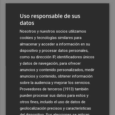
3
Ferran Torres, recibido con un baño de masas en su
pueblo: "Allá donde voy siempre digo que soy de Foios"
Uso responsable de sus
4
datos
Foios se vuelca con Ferran Torres
Nosotros y nuestros socios utilizamos
5
Las '200 vidas' que llevaron a Paco Rabal de Águilas a la
cookies y tecnologías similares para
cima del cine: un documental recupera la voz y la mirada
almacenar y acceder a información en su
del actor
dispositivo y procesar datos personales,
como su dirección IP, identificadores únicos
y datos de navegación, para ofrecer
anuncios y contenido personalizados, medir
anuncios y contenido, obtener información
sobre la audiencia y mejorar los servicios.
Recibe toda la actualidad de
Proveedores de terceros (1913)
también
Plaza Podcast en tu correo
pueden procesar sus datos para estos y
otros fines, incluido el uso de datos de
Quiero suscribirme
geolocalización precisos y características
del dispositivo. Sus elecciones se aplican