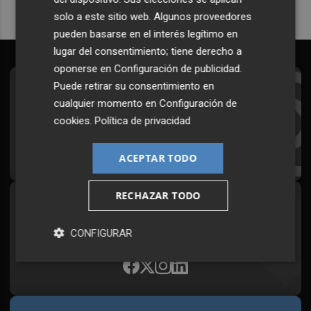
solo a este sitio web. Algunos proveedores
pueden basarse en el interés legítimo en
lugar del consentimiento; tiene derecho a
oponerse en
Configuración de publicidad
.
Puede retirar su consentimiento en
Suscríbete al Boletín
cualquier momento en
Configuración de
Todos los días a primera hora en tu email
cookies
.
Política de privacidad
¡Quiero suscribirme!
ACEPTAR TODO
RECHAZAR TODO
Síguenos en redes
Plaza Podcast, desde cualquier medio
CONFIGURAR