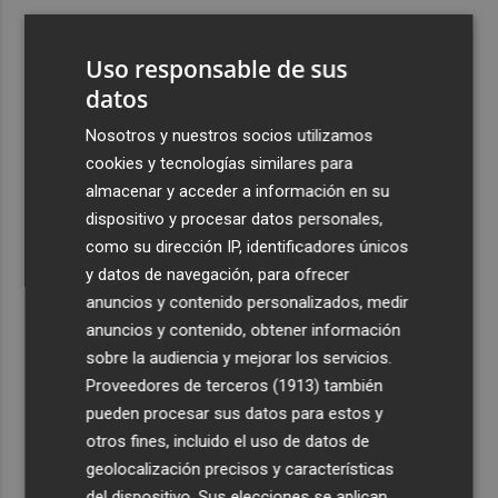
3
Aemet prevé peligro de incendios "muy alto" o
"extremo" en la mayor parte de la Península y Baleares
Uso responsable de sus
el día del eclipse
datos
4
Company: “Estamos comenzando a ver el equipo que
Nosotros y nuestros socios utilizamos
queremos ver en la Liga”
cookies y tecnologías similares para
5
Ocho helicópteros, un avión y más de 100 brigadas se
almacenar y acceder a información en su
movilizan en Moratalla por un incendio forestal
dispositivo y procesar datos personales,
como su dirección IP, identificadores únicos
y datos de navegación, para ofrecer
anuncios y contenido personalizados, medir
anuncios y contenido, obtener información
sobre la audiencia y mejorar los servicios.
Recibe toda la actualidad de
Proveedores de terceros (1913)
también
Plaza Podcast en tu correo
pueden procesar sus datos para estos y
otros fines, incluido el uso de datos de
Quiero suscribirme
geolocalización precisos y características
del dispositivo. Sus elecciones se aplican