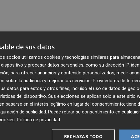
able de sus datos
os socios utilizamos cookies y tecnologías similares para almacena
dispositivo y procesar datos personales, como su dirección IP, iden
ción, para ofrecer anuncios y contenido personalizados, medir anun
n sobre la audiencia y mejorar los servicios.
Proveedores de tercer
s datos para estos y otros fines, incluido el uso de datos de geolo
rísticas del dispositivo. Sus elecciones se aplican solo a este sitio
 basarse en el interés legítimo en lugar del consentimiento; tiene 
guración de publicidad
. Puede retirar su consentimiento en cualqu
cookies
.
Política de privacidad
Recibe toda la actualidad de
Plaza Podcast en tu correo
RECHAZAR TODO
ACE