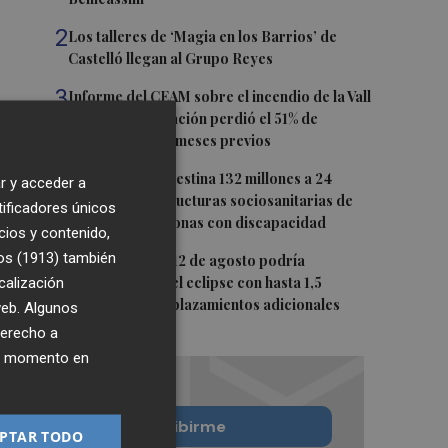
2
Los talleres de ‘Magia en los Barrios’ de
Castelló llegan al Grupo Reyes
3
Informe del CEAM sobre el incendio de la Vall
d'Uixó: la vegetación perdió el 51% de
humedad en los meses previos
4
La Generalitat destina 132 millones a 24
r y acceder a
nuevas infraestructuras sociosanitarias de
tificadores únicos
mayores y personas con discapacidad
cios y contenido,
os (1913)
5
también
La movilidad el 12 de agosto podría
calización
duplicarse por el eclipse con hasta 1,5
millones de desplazamientos adicionales
 web. Algunos
derecho a
ier momento en
Quiero suscribirme
PTAR TODO