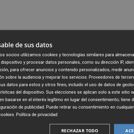
able de sus datos
os socios utilizamos cookies y tecnologías similares para almacena
dispositivo y procesar datos personales, como su dirección IP, iden
ción, para ofrecer anuncios y contenido personalizados, medir anun
n sobre la audiencia y mejorar los servicios.
Proveedores de tercer
s datos para estos y otros fines, incluido el uso de datos de geolo
rísticas del dispositivo. Sus elecciones se aplican solo a este sitio
 basarse en el interés legítimo en lugar del consentimiento; tiene 
guración de publicidad
. Puede retirar su consentimiento en cualqu
cookies
.
Política de privacidad
Recibe toda la actualidad de
Plaza Podcast en tu correo
RECHAZAR TODO
ACE