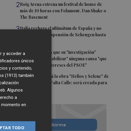
2
Roig Arena estrena un festival de house de
más de 10 horas con Folamour, Dan Shake o
The Basement
3
Italia rechaza el ultimátum de España y no
reevaluará la suspensión de Schengen hasta
el 15 de agosto
4
Leire Díez niega que su "investigación"
r y acceder a
buscara "desestabilizar" ninguna causa "que
tificadores únicos
afectara a los intereses del PSOE"
cios y contenido,
os (1913)
5
también
Castelló acogerá la obra "Helios y Selene" de
calización
la compañía Te Falta Calle: será creada para
el eclipse
 web. Algunos
derecho a
ier momento en
Quiero suscribirme
PTAR TODO