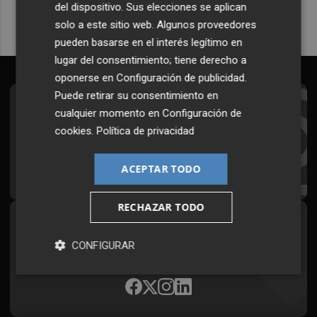
del dispositivo. Sus elecciones se aplican
solo a este sitio web. Algunos proveedores
pueden basarse en el interés legítimo en
lugar del consentimiento; tiene derecho a
oponerse en
Configuración de publicidad
.
Puede retirar su consentimiento en
Suscríbete al Boletín
cualquier momento en
Configuración de
cookies
.
Política de privacidad
Todos los días a primera hora en tu email
¡Quiero suscribirme!
ACEPTAR TODO
RECHAZAR TODO
Síguenos en redes
CONFIGURAR
Plaza Podcast, desde cualquier medio