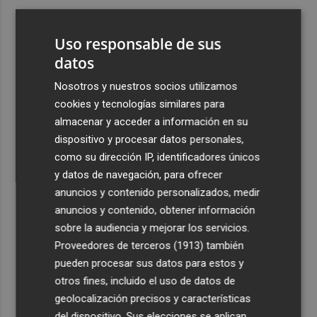
3
España amplía a siete aeropuertos, entre ellos Alicante-
Elche y Manises, los controles aleatorios a viajeros de
Uso responsable de sus
Italia
datos
4
La Biblioteca Valenciana conmemora el 750 aniversario
Nosotros y nuestros socios utilizamos
del legado de Jaume I
cookies y tecnologías similares para
5
Una gran cadena humana de cariño y reivindicación se
almacenar y acceder a información en su
vuelve a abrazar en las playas por el Mar Menor
dispositivo y procesar datos personales,
como su dirección IP, identificadores únicos
y datos de navegación, para ofrecer
anuncios y contenido personalizados, medir
anuncios y contenido, obtener información
sobre la audiencia y mejorar los servicios.
Recibe toda la actualidad de
Proveedores de terceros (1913)
también
Plaza Podcast en tu correo
pueden procesar sus datos para estos y
otros fines, incluido el uso de datos de
Quiero suscribirme
geolocalización precisos y características
del dispositivo. Sus elecciones se aplican