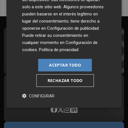
solo a este sitio web. Algunos proveedores
pueden basarse en el interés legítimo en
lugar del consentimiento; tiene derecho a
oponerse en
Configuración de publicidad
.
Puede retirar su consentimiento en
Suscríbete al Boletín
cualquier momento en
Configuración de
Todos los días a primera hora en tu email
cookies
.
Política de privacidad
¡Quiero suscribirme!
ACEPTAR TODO
RECHAZAR TODO
Síguenos en redes
Plaza Podcast, desde cualquier medio
CONFIGURAR