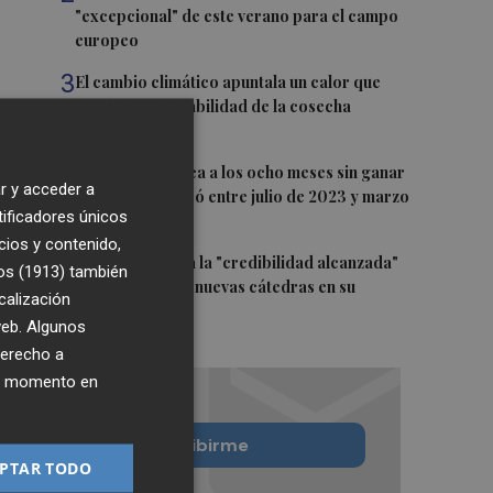
"excepcional" de este verano para el campo
europeo
3
El cambio climático apuntala un calor que
revela la vulnerabilidad de la cosecha
europea
4
Alcaraz se acerca a los ocho meses sin ganar
r y acceder a
un título que pasó entre julio de 2023 y marzo
tificadores únicos
de 2024
cios y contenido,
5
El CACV destaca la "credibilidad alcanzada"
os (1913)
también
y la creación de nuevas cátedras en su
calización
primer mandato
 web. Algunos
derecho a
ier momento en
Quiero suscribirme
PTAR TODO