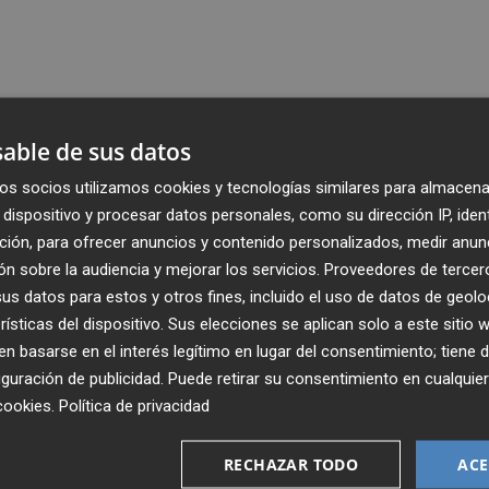
able de sus datos
os socios utilizamos cookies y tecnologías similares para almacena
dispositivo y procesar datos personales, como su dirección IP, iden
ción, para ofrecer anuncios y contenido personalizados, medir anun
n sobre la audiencia y mejorar los servicios.
Proveedores de tercer
s datos para estos y otros fines, incluido el uso de datos de geolo
rísticas del dispositivo. Sus elecciones se aplican solo a este sitio
 basarse en el interés legítimo en lugar del consentimiento; tiene 
guración de publicidad
. Puede retirar su consentimiento en cualqu
cookies
.
Política de privacidad
Recibe toda la actualidad de
Plaza Podcast en tu correo
RECHAZAR TODO
ACE