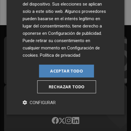
del dispositivo. Sus elecciones se aplican
solo a este sitio web. Algunos proveedores
pueden basarse en el interés legítimo en
lugar del consentimiento; tiene derecho a
oponerse en
Configuración de publicidad
.
Puede retirar su consentimiento en
Suscríbete al Boletín
cualquier momento en
Configuración de
cookies
.
Política de privacidad
Todos los días a primera hora en tu email
ACEPTAR TODO
¡Quiero suscribirme!
RECHAZAR TODO
Síguenos en redes
CONFIGURAR
Plaza Podcast, desde cualquier medio