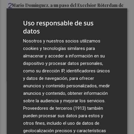
2
Mario Domínguez, a un paso del Excelsior Róterdam de
la Eredivisie
Uso responsable de sus
3
Entidades del Camp d'Elx reclaman más protagonismo
datos
en las fiestas para la Ufece y conciertos en valenciano
4
Nosotros y nuestros socios utilizamos
El Ibex 35 sube un 2% la primera semana de agosto tras
conquistar los históricos 20.000 puntos
cookies y tecnologías similares para
almacenar y acceder a información en su
5
Valencia Basket abrirá la EuroLeague Women en casa
dispositivo y procesar datos personales,
ante Fenerbahce Opet
como su dirección IP, identificadores únicos
y datos de navegación, para ofrecer
anuncios y contenido personalizados, medir
anuncios y contenido, obtener información
sobre la audiencia y mejorar los servicios.
Recibe toda la actualidad de
Proveedores de terceros (1913)
también
pueden procesar sus datos para estos y
Plaza Podcast en tu correo
otros fines, incluido el uso de datos de
Quiero suscribirme
geolocalización precisos y características