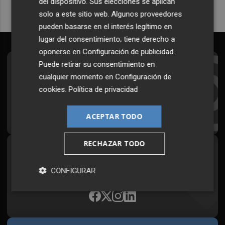
del dispositivo. Sus elecciones se aplican
solo a este sitio web. Algunos proveedores
pueden basarse en el interés legítimo en
lugar del consentimiento; tiene derecho a
oponerse en
Configuración de publicidad
.
Puede retirar su consentimiento en
Suscríbete al Boletín
cualquier momento en
Configuración de
Todos los días a primera hora en tu email
cookies
.
Política de privacidad
¡Quiero suscribirme!
ACEPTAR TODO
RECHAZAR TODO
Síguenos en redes
CONFIGURAR
Plaza Podcast, desde cualquier medio