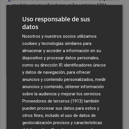
que irán con sus selecciones en las ventanas FIBA
3
La Región de Murcia es la cuarta provincia que más
Uso responsable de sus
exporta a África: Marruecos, el primer destino
datos
4
La Región de Murcia celebra la Semana de la Juventud
Nosotros y nuestros socios utilizamos
con cinco días de actividades
cookies y tecnologías similares para
5
El coste de la vivienda: 1.338 € netos al mes, el salario
almacenar y acceder a información en su
mínimo para poder comprar una vivienda en Castellón
dispositivo y procesar datos personales,
como su dirección IP, identificadores únicos
y datos de navegación, para ofrecer
anuncios y contenido personalizados, medir
anuncios y contenido, obtener información
sobre la audiencia y mejorar los servicios.
Recibe toda la actualidad de
Proveedores de terceros (1913)
también
Plaza Podcast en tu correo
pueden procesar sus datos para estos y
otros fines, incluido el uso de datos de
Quiero suscribirme
geolocalización precisos y características