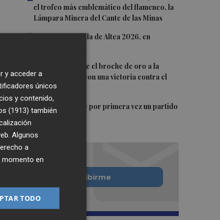
el trofeo más emblemático del flamenco, la
Lámpara Minera del Cante de las Minas
3
El Castell de l'Olla de Altea 2026, en
imágenes
4
El Villarreal pone el broche de oro a la
r y acceder a
pretemporada con una victoria contra el
tificadores únicos
Galatasaray
cios y contenido,
5
Kiat Lim preside por primera vez un partido
os (1913)
también
en Mestalla
calización
 web. Algunos
derecho a
ier momento en
Quiero suscribirme
PTAR TODO