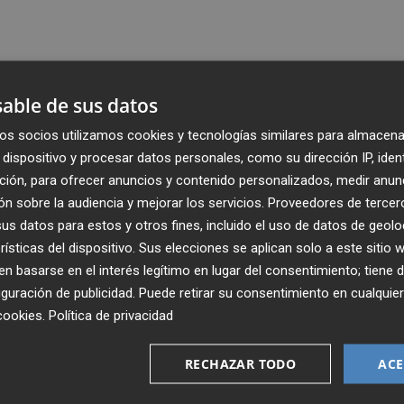
able de sus datos
os socios utilizamos cookies y tecnologías similares para almacena
dispositivo y procesar datos personales, como su dirección IP, iden
ción, para ofrecer anuncios y contenido personalizados, medir anun
n sobre la audiencia y mejorar los servicios.
Proveedores de tercer
s datos para estos y otros fines, incluido el uso de datos de geolo
rísticas del dispositivo. Sus elecciones se aplican solo a este sitio
 basarse en el interés legítimo en lugar del consentimiento; tiene 
guración de publicidad
. Puede retirar su consentimiento en cualqu
Recibe toda la actualidad de
cookies
.
Política de privacidad
Plaza Podcast en tu correo
RECHAZAR TODO
ACE