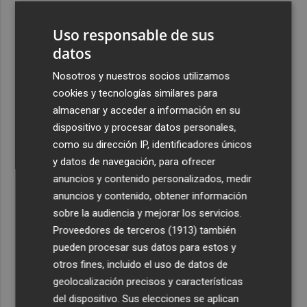
3
La Región de Murcia celebra la Semana de la Juventud
Uso responsable de sus
con cinco días de actividades
datos
4
La Todolella recibe 340.000 euros del Consell para
reabrir la ermita de Sant Cristòfol tras su cierre en 2021
Nosotros y nuestros socios utilizamos
cookies y tecnologías similares para
5
El Xixo Xixero llena de tradición y ambiente la Playa
almacenar y acceder a información en su
Casablanca de Almenara
dispositivo y procesar datos personales,
como su dirección IP, identificadores únicos
y datos de navegación, para ofrecer
anuncios y contenido personalizados, medir
anuncios y contenido, obtener información
Recibe toda la actualidad de
sobre la audiencia y mejorar los servicios.
Proveedores de terceros (1913)
también
Plaza Podcast en tu correo
pueden procesar sus datos para estos y
Quiero suscribirme
otros fines, incluido el uso de datos de
geolocalización precisos y características
del dispositivo. Sus elecciones se aplican