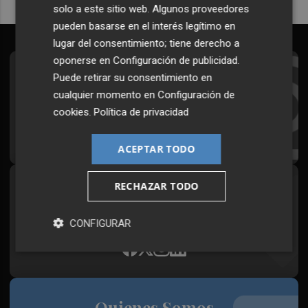
solo a este sitio web. Algunos proveedores
pueden basarse en el interés legítimo en
lugar del consentimiento; tiene derecho a
oponerse en
Configuración de publicidad
.
Suscríbete al Boletín
Puede retirar su consentimiento en
cualquier momento en
Configuración de
Todos los días a primera hora en tu email
cookies
.
Política de privacidad
¡Quiero suscribirme!
ACEPTAR TODO
RECHAZAR TODO
Síguenos en redes
Plaza Podcast, desde cualquier medio
CONFIGURAR
Quienes Somos