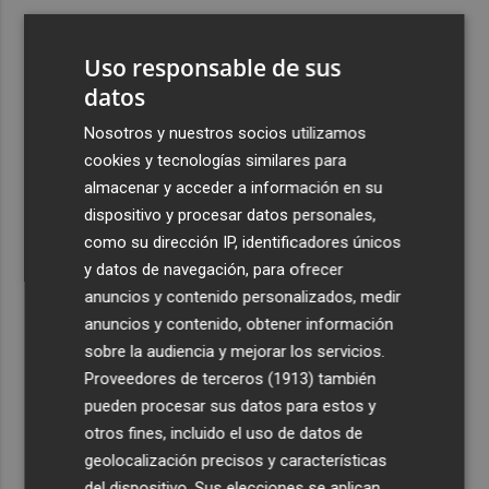
3
España amplía a siete aeropuertos, entre ellos Alicante-
Elche y Manises, los controles aleatorios a viajeros de
Uso responsable de sus
Italia
datos
4
La Biblioteca Valenciana conmemora el 750 aniversario
Nosotros y nuestros socios utilizamos
del legado de Jaume I
cookies y tecnologías similares para
5
Una gran cadena humana de cariño y reivindicación se
almacenar y acceder a información en su
vuelve a abrazar en las playas por el Mar Menor
dispositivo y procesar datos personales,
como su dirección IP, identificadores únicos
y datos de navegación, para ofrecer
anuncios y contenido personalizados, medir
anuncios y contenido, obtener información
sobre la audiencia y mejorar los servicios.
Recibe toda la actualidad de
Proveedores de terceros (1913)
también
Plaza Podcast en tu correo
pueden procesar sus datos para estos y
otros fines, incluido el uso de datos de
Quiero suscribirme
geolocalización precisos y características
del dispositivo. Sus elecciones se aplican