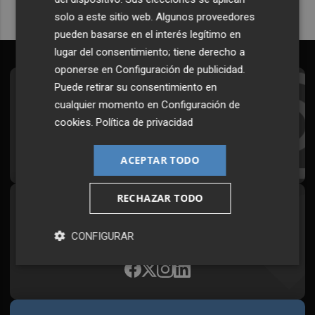
solo a este sitio web. Algunos proveedores
pueden basarse en el interés legítimo en
lugar del consentimiento; tiene derecho a
oponerse en
Configuración de publicidad
.
Puede retirar su consentimiento en
Suscríbete al Boletín
cualquier momento en
Configuración de
Todos los días a primera hora en tu email
cookies
.
Política de privacidad
¡Quiero suscribirme!
ACEPTAR TODO
RECHAZAR TODO
Síguenos en redes
Plaza Podcast, desde cualquier medio
CONFIGURAR