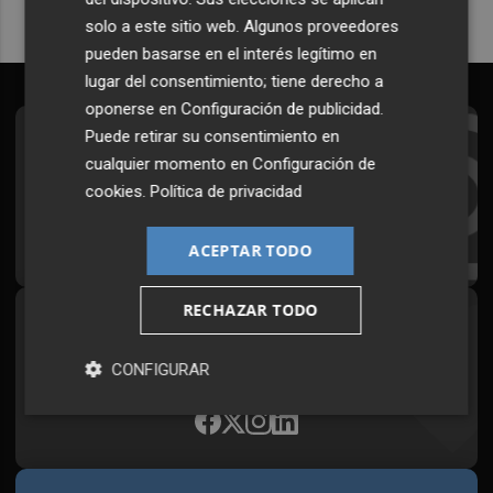
solo a este sitio web. Algunos proveedores
pueden basarse en el interés legítimo en
lugar del consentimiento; tiene derecho a
oponerse en
Configuración de publicidad
.
Puede retirar su consentimiento en
Suscríbete al Boletín
cualquier momento en
Configuración de
Todos los días a primera hora en tu email
cookies
.
Política de privacidad
¡Quiero suscribirme!
ACEPTAR TODO
RECHAZAR TODO
Síguenos en redes
Plaza Podcast, desde cualquier medio
CONFIGURAR