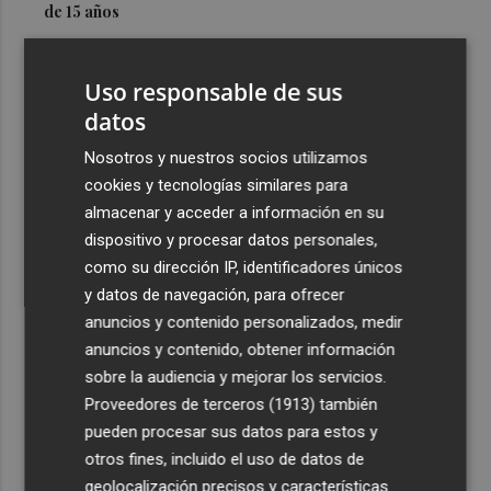
de 15 años
3
Simó destaca el impulso del Gobierno al alquiler
asequible en Castelló frente "a los pisos de 200.000
Uso responsable de sus
euros de Carrasco"
datos
4
Castelló adjudica a Civicons por 600.500 euros las
Nosotros y nuestros socios utilizamos
obras de reforma de la tenencia de alcaldía sur
cookies y tecnologías similares para
5
Castelló acelera el montaje de la infraestructura en las
almacenar y acceder a información en su
playas y el Planetari del eclipse para convertirlo en "un
dispositivo y procesar datos personales,
evento histórico"
como su dirección IP, identificadores únicos
y datos de navegación, para ofrecer
anuncios y contenido personalizados, medir
anuncios y contenido, obtener información
sobre la audiencia y mejorar los servicios.
Proveedores de terceros (1913)
también
Recibe toda la actualidad de
pueden procesar sus datos para estos y
Plaza Podcast en tu correo
otros fines, incluido el uso de datos de
geolocalización precisos y características
Quiero suscribirme