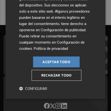
del dispositivo. Sus elecciones se aplican
solo a este sitio web. Algunos proveedores
pueden basarse en el interés legítimo en
lugar del consentimiento; tiene derecho a
oponerse en
Configuración de publicidad
.
Puede retirar su consentimiento en
cualquier momento en
Configuración de
Suscríbete al Boletín
cookies
.
Política de privacidad
Todos los días a primera hora en tu email
ACEPTAR TODO
¡Quiero suscribirme!
RECHAZAR TODO
Síguenos en redes
CONFIGURAR
Plaza Podcast, desde cualquier medio