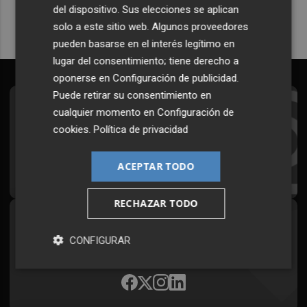
del dispositivo. Sus elecciones se aplican
solo a este sitio web. Algunos proveedores
pueden basarse en el interés legítimo en
lugar del consentimiento; tiene derecho a
oponerse en
Configuración de publicidad
.
Puede retirar su consentimiento en
Suscríbete al Boletín
cualquier momento en
Configuración de
cookies
.
Política de privacidad
Todos los días a primera hora en tu email
ACEPTAR TODO
¡Quiero suscribirme!
RECHAZAR TODO
Síguenos en redes
CONFIGURAR
Plaza Podcast, desde cualquier medio