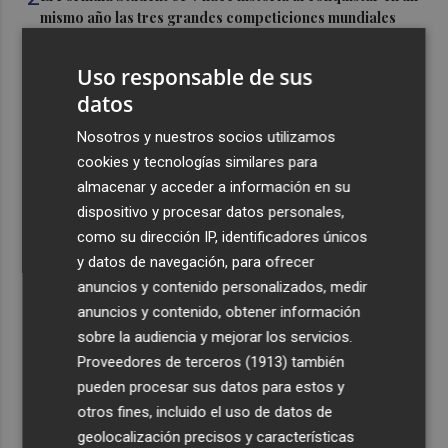
mismo año las tres grandes competiciones mundiales
3
EU-UP denuncia el "abandono" de El Campello tras
Uso responsable de sus
acumular cerca de 50 millones en el banco
datos
4
El BOE publica la oferta de plazas de Formación
Nosotros y nuestros socios utilizamos
Sanitaria Especializada para 2027, con 12.850 y un 4%
más que el año pasado
cookies y tecnologías similares para
almacenar y acceder a información en su
5
Pirotecnia Vulcano investiga el incidente del Castell de
dispositivo y procesar datos personales,
l'Olla de Altea y lamenta que causara 27 heridos
como su dirección IP, identificadores únicos
y datos de navegación, para ofrecer
anuncios y contenido personalizados, medir
anuncios y contenido, obtener información
sobre la audiencia y mejorar los servicios.
Recibe toda la actualidad de
Proveedores de terceros (1913)
también
pueden procesar sus datos para estos y
Plaza Podcast en tu correo
otros fines, incluido el uso de datos de
Quiero suscribirme
geolocalización precisos y características