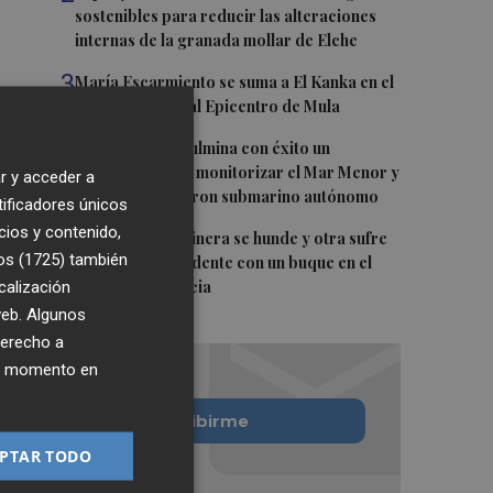
sostenibles para reducir las alteraciones
internas de la granada mollar de Elche
3
María Escarmiento se suma a El Kanka en el
cartel del festival Epicentro de Mula
4
UPCT Makers culmina con éxito un
catamarán para monitorizar el Mar Menor y
r y acceder a
ya prepara un dron submarino autónomo
tificadores únicos
cios y contenido,
5
Una batea clochinera se hunde y otra sufre
os (1725)
también
daños en un incidente con un buque en el
calización
puerto de Valencia
 web. Algunos
derecho a
ier momento en
Quiero suscribirme
PTAR TODO