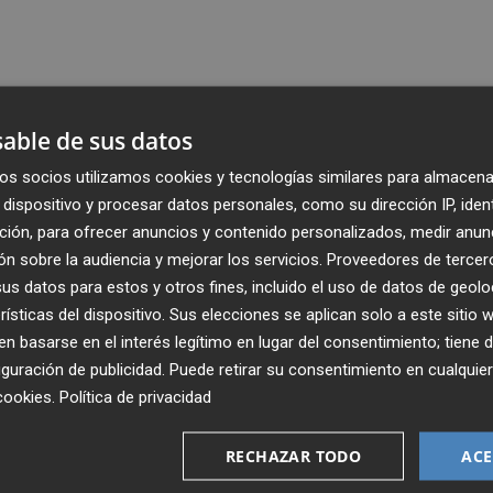
able de sus datos
os socios utilizamos cookies y tecnologías similares para almacena
dispositivo y procesar datos personales, como su dirección IP, iden
ción, para ofrecer anuncios y contenido personalizados, medir anun
n sobre la audiencia y mejorar los servicios.
Proveedores de tercer
s datos para estos y otros fines, incluido el uso de datos de geolo
rísticas del dispositivo. Sus elecciones se aplican solo a este sitio
 basarse en el interés legítimo en lugar del consentimiento; tiene 
guración de publicidad
. Puede retirar su consentimiento en cualqu
Recibe toda la actualidad de
cookies
.
Política de privacidad
Plaza Podcast en tu correo
RECHAZAR TODO
ACE