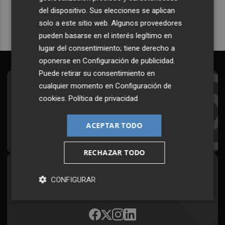
del dispositivo. Sus elecciones se aplican
solo a este sitio web. Algunos proveedores
pueden basarse en el interés legítimo en
lugar del consentimiento; tiene derecho a
oponerse en
Configuración de publicidad
.
Puede retirar su consentimiento en
cualquier momento en
Configuración de
Suscríbete al Boletín
cookies
.
Política de privacidad
Todos los días a primera hora en tu email
ACEPTAR TODO
¡Quiero suscribirme!
RECHAZAR TODO
Síguenos en redes
CONFIGURAR
Plaza Podcast, desde cualquier medio