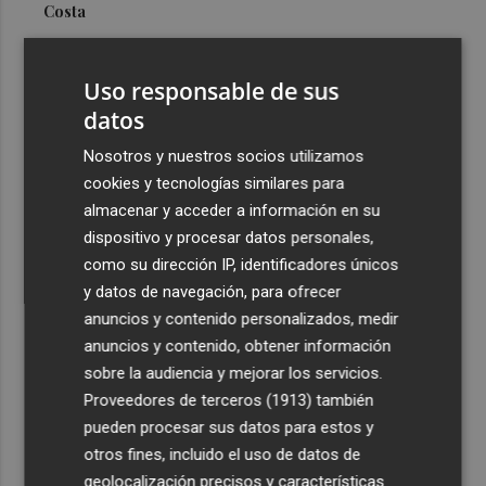
Costa
3
Más problemas en el lateral derecho: Monferrer sufre
una lesión muscular
Uso responsable de sus
4
datos
San Javier da viabilidad al nuevo contrato del transporte
urbano y a un hotel de cuatro estrellas en La Manga con
Nosotros y nuestros socios utilizamos
324 habitaciones
cookies y tecnologías similares para
5
Estos son los estrenos que abren la cartelera en agosto:
almacenar y acceder a información en su
de la comedia 'El último mono' a una nueva entrega de
dispositivo y procesar datos personales,
'La Patrulla Canina'
como su dirección IP, identificadores únicos
y datos de navegación, para ofrecer
anuncios y contenido personalizados, medir
anuncios y contenido, obtener información
sobre la audiencia y mejorar los servicios.
Proveedores de terceros (1913)
también
Recibe toda la actualidad de
pueden procesar sus datos para estos y
Plaza Podcast en tu correo
otros fines, incluido el uso de datos de
geolocalización precisos y características
Quiero suscribirme