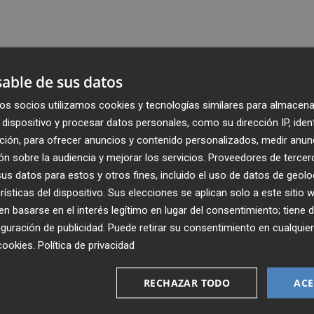
able de sus datos
os socios utilizamos cookies y tecnologías similares para almacena
dispositivo y procesar datos personales, como su dirección IP, iden
ción, para ofrecer anuncios y contenido personalizados, medir anun
n sobre la audiencia y mejorar los servicios.
Proveedores de tercer
s datos para estos y otros fines, incluido el uso de datos de geolo
rísticas del dispositivo. Sus elecciones se aplican solo a este sitio
 basarse en el interés legítimo en lugar del consentimiento; tiene 
guración de publicidad
. Puede retirar su consentimiento en cualqu
Recibe toda la actualidad de
cookies
.
Política de privacidad
Plaza Podcast en tu correo
RECHAZAR TODO
ACE