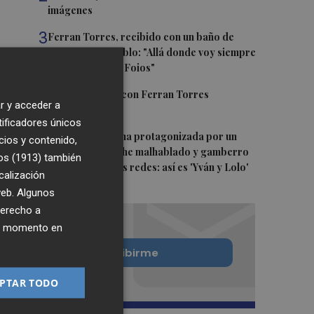
imágenes
3
Ferran Torres, recibido con un baño de
masas en su pueblo: "Allá donde voy siempre
digo que soy de Foios"
4
Foios se vuelca con Ferran Torres
r y acceder a
tificadores únicos
5
La serie murciana protagonizada por un
cios y contenido,
conejo de peluche malhablado y gamberro
os (1913)
también
que triunfa en las redes: así es 'Yván y Lolo'
calización
 web. Algunos
derecho a
ier momento en
Quiero suscribirme
PTAR TODO