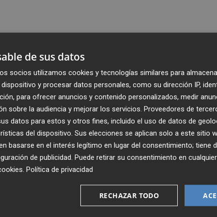
able de sus datos
os socios utilizamos cookies y tecnologías similares para almacena
dispositivo y procesar datos personales, como su dirección IP, iden
ción, para ofrecer anuncios y contenido personalizados, medir anun
n sobre la audiencia y mejorar los servicios.
Proveedores de tercer
s datos para estos y otros fines, incluido el uso de datos de geolo
rísticas del dispositivo. Sus elecciones se aplican solo a este sitio
 basarse en el interés legítimo en lugar del consentimiento; tiene 
guración de publicidad
. Puede retirar su consentimiento en cualqu
Recibe toda la actualidad de
cookies
.
Política de privacidad
Plaza Podcast en tu correo
RECHAZAR TODO
ACE