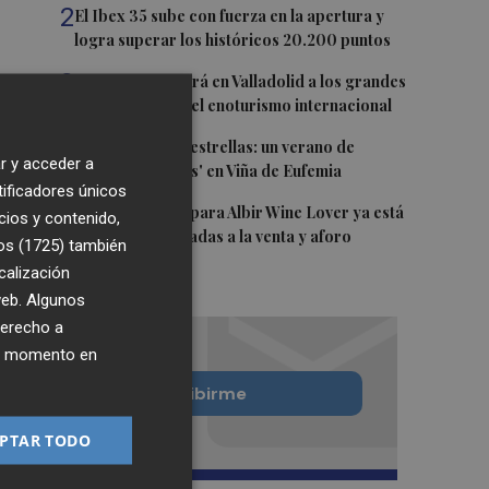
2
El Ibex 35 sube con fuerza en la apertura y
logra superar los históricos 20.200 puntos
3
FINE 2027 reunirá en Valladolid a los grandes
protagonistas del enoturismo internacional
4
Entre viñedos y estrellas: un verano de
r y acceder a
'Noches Mágicas' en Viña de Eufemia
tificadores únicos
5
La cuenta atrás para Albir Wine Lover ya está
cios y contenido,
en marcha: entradas a la venta y aforo
os (1725)
también
limitado
calización
 web. Algunos
derecho a
ier momento en
Quiero suscribirme
PTAR TODO