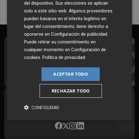
del dispositivo. Sus elecciones se aplican
solo a este sitio web. Algunos proveedores
pueden basarse en el interés legítimo en
lugar del consentimiento; tiene derecho a
oponerse en
Configuración de publicidad
.
Puede retirar su consentimiento en
Suscríbete al Boletín
cualquier momento en
Configuración de
cookies
.
Política de privacidad
Todos los días a primera hora en tu email
¡Quiero suscribirme!
ACEPTAR TODO
RECHAZAR TODO
Síguenos en redes
CONFIGURAR
Plaza Podcast, desde cualquier medio