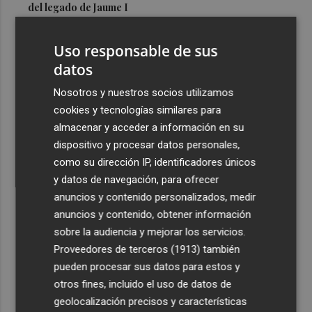
del legado de Jaume I
3
Una gran cadena humana de cariño y reivindicación se
Uso responsable de sus
vuelve a abrazar en las playas por el Mar Menor
datos
4
Levantan el confinamiento del municipio castellonense
de Sierra Engarcerán por el incendio
Nosotros y nuestros socios utilizamos
cookies y tecnologías similares para
5
Juan Tallón, Marta Jiménez Serrano o Juan Evaristo Valls
almacenar y acceder a información en su
Boix, protagonistas de la programación de agosto de
dispositivo y procesar datos personales,
Entre Libros en Benicàssim
como su dirección IP, identificadores únicos
y datos de navegación, para ofrecer
anuncios y contenido personalizados, medir
anuncios y contenido, obtener información
sobre la audiencia y mejorar los servicios.
Recibe toda la actualidad de
Proveedores de terceros (1913)
también
Plaza Podcast en tu correo
pueden procesar sus datos para estos y
otros fines, incluido el uso de datos de
Quiero suscribirme
geolocalización precisos y características