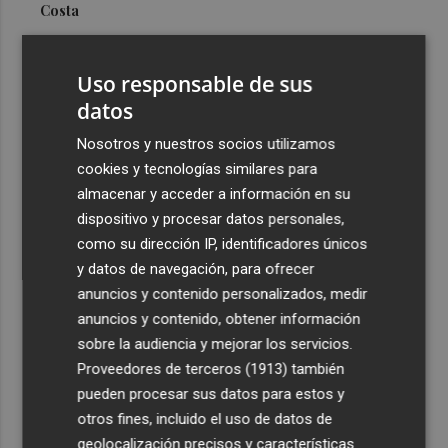
Costa
3
Más problemas en el lateral derecho: Monferrer sufre
una lesión muscular
Uso responsable de sus
4
datos
San Javier da viabilidad al nuevo contrato del transporte
urbano y a un hotel de cuatro estrellas en La Manga con
Nosotros y nuestros socios utilizamos
324 habitaciones
cookies y tecnologías similares para
5
Estos son los estrenos que abren la cartelera en agosto:
almacenar y acceder a información en su
de la comedia 'El último mono' a una nueva entrega de
dispositivo y procesar datos personales,
'La Patrulla Canina'
como su dirección IP, identificadores únicos
y datos de navegación, para ofrecer
anuncios y contenido personalizados, medir
anuncios y contenido, obtener información
sobre la audiencia y mejorar los servicios.
Proveedores de terceros (1913)
también
Recibe toda la actualidad de
pueden procesar sus datos para estos y
Plaza Podcast en tu correo
otros fines, incluido el uso de datos de
geolocalización precisos y características
Quiero suscribirme