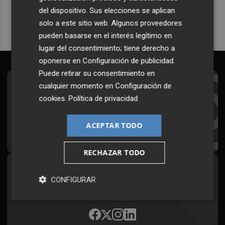
del dispositivo. Sus elecciones se aplican
solo a este sitio web. Algunos proveedores
pueden basarse en el interés legítimo en
lugar del consentimiento; tiene derecho a
oponerse en
Configuración de publicidad
.
Puede retirar su consentimiento en
cualquier momento en
Configuración de
Suscríbete al Boletín
cookies
.
Política de privacidad
Todos los días a primera hora en tu email
ACEPTAR TODO
¡Quiero suscribirme!
RECHAZAR TODO
Síguenos en redes
CONFIGURAR
Plaza Podcast, desde cualquier medio