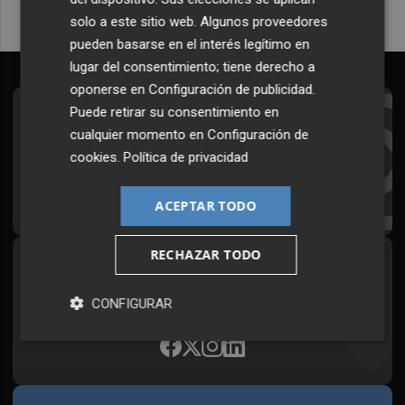
solo a este sitio web. Algunos proveedores
pueden basarse en el interés legítimo en
lugar del consentimiento; tiene derecho a
oponerse en
Configuración de publicidad
.
Puede retirar su consentimiento en
Suscríbete al Boletín
cualquier momento en
Configuración de
Todos los días a primera hora en tu email
cookies
.
Política de privacidad
¡Quiero suscribirme!
ACEPTAR TODO
RECHAZAR TODO
Síguenos en redes
Plaza Podcast, desde cualquier medio
CONFIGURAR