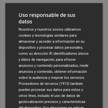
3
Ferran Torres, recibido con un baño de masas en su
pueblo: "Allá donde voy siempre digo que soy de Foios"
Uso responsable de sus
4
datos
Foios se vuelca con Ferran Torres
Nosotros y nuestros socios utilizamos
5
La serie murciana protagonizada por un conejo de
cookies y tecnologías similares para
peluche malhablado y gamberro que triunfa en las
almacenar y acceder a información en su
redes: así es 'Yván y Lolo'
dispositivo y procesar datos personales,
como su dirección IP, identificadores únicos
y datos de navegación, para ofrecer
anuncios y contenido personalizados, medir
anuncios y contenido, obtener información
sobre la audiencia y mejorar los servicios.
Recibe toda la actualidad de
Proveedores de terceros (1913)
también
Plaza Podcast en tu correo
pueden procesar sus datos para estos y
otros fines, incluido el uso de datos de
Quiero suscribirme
geolocalización precisos y características
del dispositivo. Sus elecciones se aplican