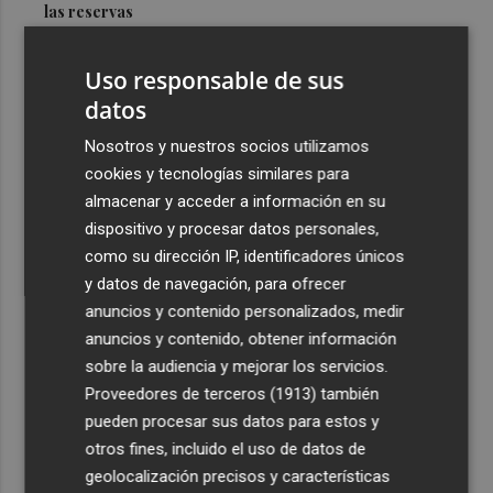
las reservas
3
La Diputación reduce en más de dos meses el tiempo
Uso responsable de sus
previsto de corte de la CV-560 por las obras del puente
de Càrcer
datos
4
Roig Arena estrena un festival de house de más de 10
Nosotros y nuestros socios utilizamos
horas con Folamour, Dan Shake o The Basement
cookies y tecnologías similares para
almacenar y acceder a información en su
5
Italia rechaza el ultimátum de España y no reevaluará la
dispositivo y procesar datos personales,
suspensión de Schengen hasta el 15 de agosto
como su dirección IP, identificadores únicos
y datos de navegación, para ofrecer
anuncios y contenido personalizados, medir
anuncios y contenido, obtener información
sobre la audiencia y mejorar los servicios.
Recibe toda la actualidad de
Proveedores de terceros (1913)
también
Plaza Podcast en tu correo
pueden procesar sus datos para estos y
otros fines, incluido el uso de datos de
Quiero suscribirme
geolocalización precisos y características