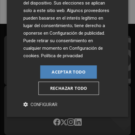
del dispositivo. Sus elecciones se aplican
solo a este sitio web. Algunos proveedores
pueden basarse en el interés legítimo en
lugar del consentimiento; tiene derecho a
oponerse en
Configuración de publicidad
.
Puede retirar su consentimiento en
Suscríbete al Boletín
cualquier momento en
Configuración de
cookies
.
Política de privacidad
Todos los días a primera hora en tu email
¡Quiero suscribirme!
ACEPTAR TODO
RECHAZAR TODO
Síguenos en redes
CONFIGURAR
Plaza Podcast, desde cualquier medio