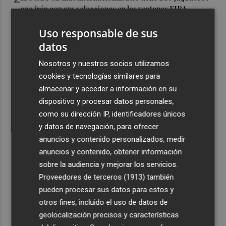
que irán con sus selecciones en las ventanas FIBA
3
La Región de Murcia es la cuarta provincia que más
Uso responsable de sus
exporta a África: Marruecos, el primer destino
datos
4
La Región de Murcia celebra la Semana de la Juventud
Nosotros y nuestros socios utilizamos
con cinco días de actividades
cookies y tecnologías similares para
5
El coste de la vivienda: 1.338 € netos al mes, el salario
almacenar y acceder a información en su
mínimo para poder comprar una vivienda en Castellón
dispositivo y procesar datos personales,
como su dirección IP, identificadores únicos
y datos de navegación, para ofrecer
anuncios y contenido personalizados, medir
anuncios y contenido, obtener información
sobre la audiencia y mejorar los servicios.
Recibe toda la actualidad de
Proveedores de terceros (1913)
también
Plaza Podcast en tu correo
pueden procesar sus datos para estos y
otros fines, incluido el uso de datos de
Quiero suscribirme
geolocalización precisos y características