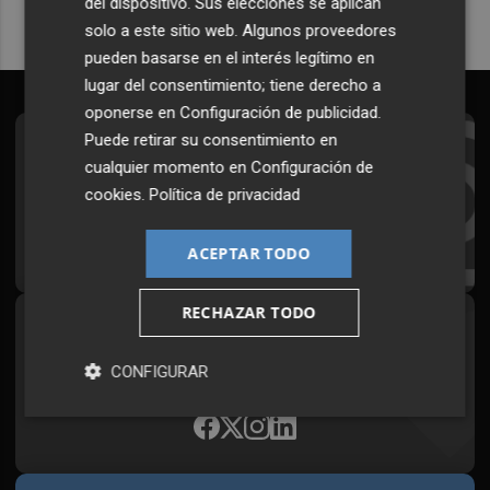
del dispositivo. Sus elecciones se aplican
solo a este sitio web. Algunos proveedores
pueden basarse en el interés legítimo en
lugar del consentimiento; tiene derecho a
oponerse en
Configuración de publicidad
.
Puede retirar su consentimiento en
Suscríbete al Boletín
cualquier momento en
Configuración de
Todos los días a primera hora en tu email
cookies
.
Política de privacidad
¡Quiero suscribirme!
ACEPTAR TODO
RECHAZAR TODO
Síguenos en redes
CONFIGURAR
Plaza Podcast, desde cualquier medio