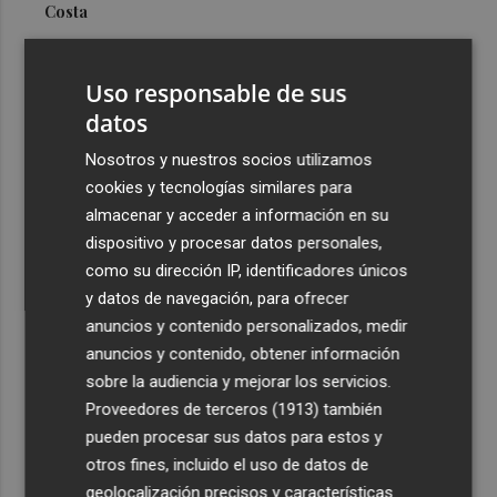
Costa
3
Más problemas en el lateral derecho: Monferrer sufre
una lesión muscular
Uso responsable de sus
4
datos
San Javier da viabilidad al nuevo contrato del transporte
urbano y a un hotel de cuatro estrellas en La Manga con
Nosotros y nuestros socios utilizamos
324 habitaciones
cookies y tecnologías similares para
5
Estos son los estrenos que abren la cartelera en agosto:
almacenar y acceder a información en su
de la comedia 'El último mono' a una nueva entrega de
dispositivo y procesar datos personales,
'La Patrulla Canina'
como su dirección IP, identificadores únicos
y datos de navegación, para ofrecer
anuncios y contenido personalizados, medir
anuncios y contenido, obtener información
sobre la audiencia y mejorar los servicios.
Proveedores de terceros (1913)
también
Recibe toda la actualidad de
pueden procesar sus datos para estos y
Plaza Podcast en tu correo
otros fines, incluido el uso de datos de
geolocalización precisos y características
Quiero suscribirme