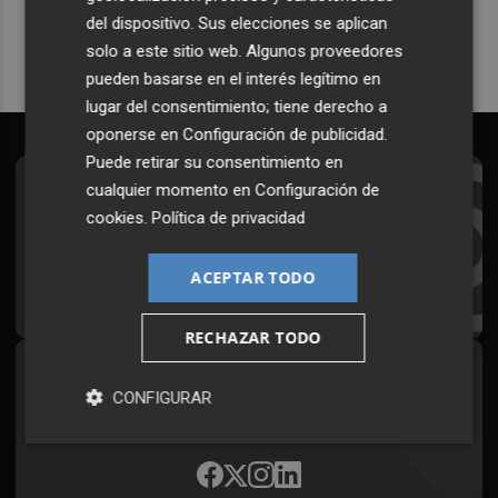
del dispositivo. Sus elecciones se aplican
solo a este sitio web. Algunos proveedores
pueden basarse en el interés legítimo en
lugar del consentimiento; tiene derecho a
oponerse en
Configuración de publicidad
.
Puede retirar su consentimiento en
cualquier momento en
Configuración de
Suscríbete al Boletín
cookies
.
Política de privacidad
Todos los días a primera hora en tu email
ACEPTAR TODO
¡Quiero suscribirme!
RECHAZAR TODO
Síguenos en redes
CONFIGURAR
Plaza Podcast, desde cualquier medio