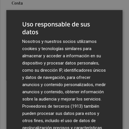
Costa
3
Más problemas en el lateral derecho: Monferrer sufre
una lesión muscular
Uso responsable de sus
4
datos
San Javier da viabilidad al nuevo contrato del transporte
urbano y a un hotel de cuatro estrellas en La Manga con
Nosotros y nuestros socios utilizamos
324 habitaciones
cookies y tecnologías similares para
5
Estos son los estrenos que abren la cartelera en agosto:
almacenar y acceder a información en su
de la comedia 'El último mono' a una nueva entrega de
dispositivo y procesar datos personales,
'La Patrulla Canina'
como su dirección IP, identificadores únicos
y datos de navegación, para ofrecer
anuncios y contenido personalizados, medir
anuncios y contenido, obtener información
sobre la audiencia y mejorar los servicios.
Proveedores de terceros (1913)
también
Recibe toda la actualidad de
pueden procesar sus datos para estos y
Plaza Podcast en tu correo
otros fines, incluido el uso de datos de
geolocalización precisos y características
Quiero suscribirme