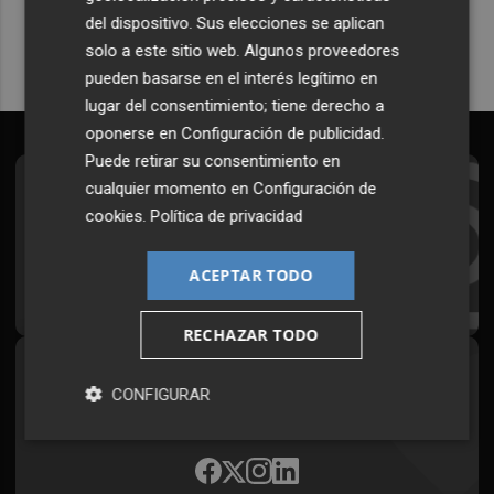
del dispositivo. Sus elecciones se aplican
solo a este sitio web. Algunos proveedores
pueden basarse en el interés legítimo en
lugar del consentimiento; tiene derecho a
oponerse en
Configuración de publicidad
.
Puede retirar su consentimiento en
cualquier momento en
Configuración de
Suscríbete al Boletín
cookies
.
Política de privacidad
Todos los días a primera hora en tu email
ACEPTAR TODO
¡Quiero suscribirme!
RECHAZAR TODO
Síguenos en redes
CONFIGURAR
Plaza Podcast, desde cualquier medio