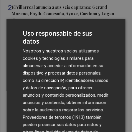
2
El Villarreal anuncia a sus seis capitanes: Gerard
Moreno, Foyth, Comesaña, Ayoze, Cardona y Logan
Costa
3
Más problemas en el lateral derecho: Monferrer sufre
Uso responsable de sus
una lesión muscular
datos
4
San Javier da viabilidad al nuevo contrato del transporte
Nosotros y nuestros socios utilizamos
urbano y a un hotel de cuatro estrellas en La Manga con
cookies y tecnologías similares para
324 habitaciones
almacenar y acceder a información en su
5
Estos son los estrenos que abren la cartelera en agosto:
dispositivo y procesar datos personales,
de la comedia 'El último mono' a una nueva entrega de
como su dirección IP, identificadores únicos
'La Patrulla Canina'
y datos de navegación, para ofrecer
anuncios y contenido personalizados, medir
anuncios y contenido, obtener información
sobre la audiencia y mejorar los servicios.
Proveedores de terceros (1913)
también
pueden procesar sus datos para estos y
Recibe toda la actualidad de