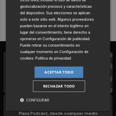
otros fines, incluido el uso de datos de
Plaza Podcast en tu correo
geolocalización precisos y características
del dispositivo. Sus elecciones se aplican
Quiero suscribirme
solo a este sitio web. Algunos proveedores
pueden basarse en el interés legítimo en
lugar del consentimiento; tiene derecho a
oponerse en
Configuración de publicidad
.
Puede retirar su consentimiento en
cualquier momento en
Configuración de
cookies
.
Política de privacidad
Suscríbete al Boletín
Todos los días a primera hora en tu email
ACEPTAR TODO
¡Quiero suscribirme!
RECHAZAR TODO
CONFIGURAR
Síguenos en redes
Plaza Podcast, desde cualquier medio