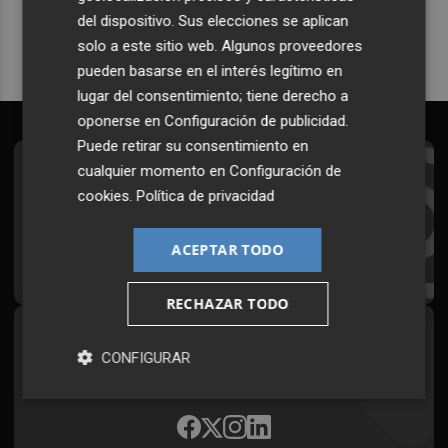
del dispositivo. Sus elecciones se aplican
solo a este sitio web. Algunos proveedores
pueden basarse en el interés legítimo en
lugar del consentimiento; tiene derecho a
oponerse en
Configuración de publicidad
.
Puede retirar su consentimiento en
cualquier momento en
Configuración de
Suscríbete al Boletín
cookies
.
Política de privacidad
Todos los días a primera hora en tu email
ACEPTAR TODO
¡Quiero suscribirme!
RECHAZAR TODO
Síguenos en redes
CONFIGURAR
Plaza Podcast, desde cualquier medio