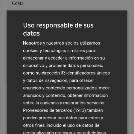
Costa
3
Más problemas en el lateral derecho: Monferrer sufre
una lesión muscular
Uso responsable de sus
4
datos
San Javier da viabilidad al nuevo contrato del transporte
urbano y a un hotel de cuatro estrellas en La Manga con
Nosotros y nuestros socios utilizamos
324 habitaciones
cookies y tecnologías similares para
5
Estos son los estrenos que abren la cartelera en agosto:
almacenar y acceder a información en su
de la comedia 'El último mono' a una nueva entrega de
dispositivo y procesar datos personales,
'La Patrulla Canina'
como su dirección IP, identificadores únicos
y datos de navegación, para ofrecer
anuncios y contenido personalizados, medir
anuncios y contenido, obtener información
sobre la audiencia y mejorar los servicios.
Proveedores de terceros (1913)
también
Recibe toda la actualidad de
pueden procesar sus datos para estos y
Plaza Podcast en tu correo
otros fines, incluido el uso de datos de
geolocalización precisos y características
Quiero suscribirme