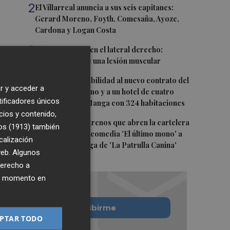
2
El Villarreal anuncia a sus seis capitanes:
Gerard Moreno, Foyth, Comesaña, Ayoze,
Cardona y Logan Costa
3
Más problemas en el lateral derecho:
Monferrer sufre una lesión muscular
4
San Javier da viabilidad al nuevo contrato del
r y acceder a
transporte urbano y a un hotel de cuatro
tificadores únicos
estrellas en La Manga con 324 habitaciones
cios y contenido,
5
Estos son los estrenos que abren la cartelera
os (1913)
también
en agosto: de la comedia 'El último mono' a
calización
una nueva entrega de 'La Patrulla Canina'
 web. Algunos
derecho a
ier momento en
Quiero suscribirme
PTAR TODO