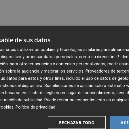
able de sus datos
os socios utilizamos cookies y tecnologías similares para almacena
dispositivo y procesar datos personales, como su dirección IP, iden
ción, para ofrecer anuncios y contenido personalizados, medir anun
n sobre la audiencia y mejorar los servicios.
Proveedores de tercer
s datos para estos y otros fines, incluido el uso de datos de geolo
rísticas del dispositivo. Sus elecciones se aplican solo a este sitio
 basarse en el interés legítimo en lugar del consentimiento; tiene 
guración de publicidad
. Puede retirar su consentimiento en cualqu
cookies
.
Política de privacidad
Recibe toda la actualidad de
Plaza Podcast en tu correo
RECHAZAR TODO
ACE