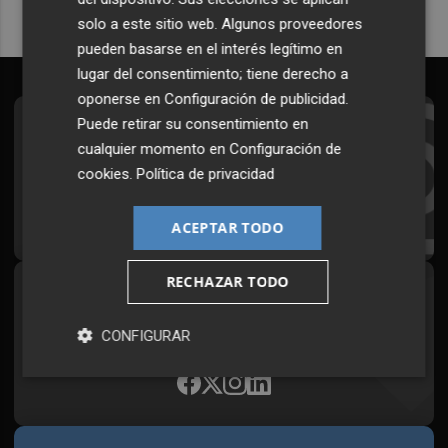
solo a este sitio web. Algunos proveedores
pueden basarse en el interés legítimo en
lugar del consentimiento; tiene derecho a
oponerse en
Configuración de publicidad
.
Puede retirar su consentimiento en
Suscríbete al Boletín
cualquier momento en
Configuración de
Todos los días a primera hora en tu email
cookies
.
Política de privacidad
¡Quiero suscribirme!
ACEPTAR TODO
RECHAZAR TODO
Síguenos en redes
Plaza Podcast, desde cualquier medio
CONFIGURAR