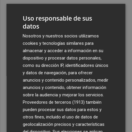
3
El Ibex 35 sube un 2% la primera semana de agosto tras
conquistar los históricos 20.000 puntos
Uso responsable de sus
4
datos
Valencia Basket abrirá la EuroLeague Women en casa
ante Fenerbahce Opet
Nosotros y nuestros socios utilizamos
5
Fin a la racha de seis macrotrasvases del Tajo al Segura:
cookies y tecnologías similares para
reducen el agua a 27 hm3 en septiembre por la caída de
almacenar y acceder a información en su
las reservas
dispositivo y procesar datos personales,
como su dirección IP, identificadores únicos
y datos de navegación, para ofrecer
anuncios y contenido personalizados, medir
anuncios y contenido, obtener información
sobre la audiencia y mejorar los servicios.
Recibe toda la actualidad de
Proveedores de terceros (1913)
también
Plaza Podcast en tu correo
pueden procesar sus datos para estos y
otros fines, incluido el uso de datos de
Quiero suscribirme
geolocalización precisos y características
del dispositivo. Sus elecciones se aplican