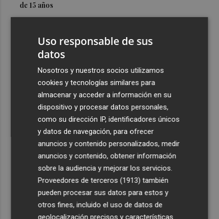
de 15 años
3
Simó destaca el impulso del Gobierno al alquiler
asequible en Castelló frente "a los pisos de 200.000
Uso responsable de sus
euros de Carrasco"
datos
4
Castelló adjudica a Civicons por 600.500 euros las
Nosotros y nuestros socios utilizamos
obras de reforma de la tenencia de alcaldía sur
cookies y tecnologías similares para
5
Castelló acelera el montaje de la infraestructura en las
almacenar y acceder a información en su
playas y el Planetari del eclipse para convertirlo en "un
dispositivo y procesar datos personales,
evento histórico"
como su dirección IP, identificadores únicos
y datos de navegación, para ofrecer
anuncios y contenido personalizados, medir
anuncios y contenido, obtener información
sobre la audiencia y mejorar los servicios.
Proveedores de terceros (1913)
también
Recibe toda la actualidad de
pueden procesar sus datos para estos y
Plaza Podcast en tu correo
otros fines, incluido el uso de datos de
geolocalización precisos y características
Quiero suscribirme