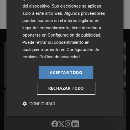
del dispositivo. Sus elecciones se aplican
solo a este sitio web. Algunos proveedores
pueden basarse en el interés legítimo en
lugar del consentimiento; tiene derecho a
oponerse en
Configuración de publicidad
.
Puede retirar su consentimiento en
cualquier momento en
Configuración de
Suscríbete al Boletín
cookies
.
Política de privacidad
Todos los días a primera hora en tu email
ACEPTAR TODO
¡Quiero suscribirme!
RECHAZAR TODO
Síguenos en redes
CONFIGURAR
Plaza Podcast, desde cualquier medio