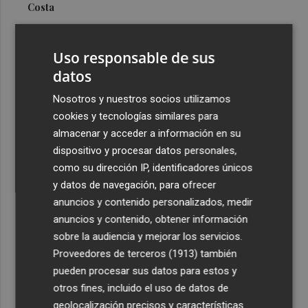
Costa
3
Más problemas en el lateral derecho: Monferrer sufre
una lesión muscular
Uso responsable de sus
4
datos
San Javier da viabilidad al nuevo contrato del transporte
urbano y a un hotel de cuatro estrellas en La Manga con
Nosotros y nuestros socios utilizamos
324 habitaciones
cookies y tecnologías similares para
5
Estos son los estrenos que abren la cartelera en agosto:
almacenar y acceder a información en su
de la comedia 'El último mono' a una nueva entrega de
dispositivo y procesar datos personales,
'La Patrulla Canina'
como su dirección IP, identificadores únicos
y datos de navegación, para ofrecer
anuncios y contenido personalizados, medir
anuncios y contenido, obtener información
sobre la audiencia y mejorar los servicios.
Proveedores de terceros (1913)
también
Recibe toda la actualidad de
pueden procesar sus datos para estos y
Plaza Podcast en tu correo
otros fines, incluido el uso de datos de
geolocalización precisos y características
Quiero suscribirme