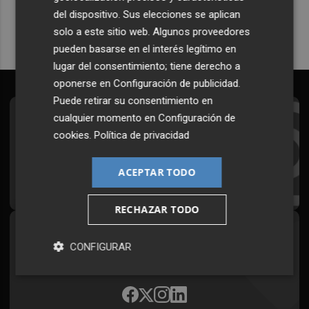
del dispositivo. Sus elecciones se aplican
solo a este sitio web. Algunos proveedores
pueden basarse en el interés legítimo en
lugar del consentimiento; tiene derecho a
oponerse en
Configuración de publicidad
.
Puede retirar su consentimiento en
cualquier momento en
Configuración de
Suscríbete al Boletín
cookies
.
Política de privacidad
Todos los días a primera hora en tu email
ACEPTAR TODO
¡Quiero suscribirme!
RECHAZAR TODO
Síguenos en redes
CONFIGURAR
Plaza Podcast, desde cualquier medio