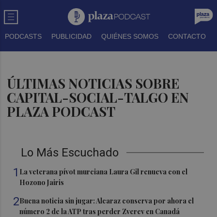
PODCASTS
PUBLICIDAD
QUIÉNES SOMOS
CONTACTO
ÚLTIMAS NOTICIAS SOBRE
CAPITAL-SOCIAL-TALGO EN
PLAZA PODCAST
Lo Más Escuchado
1
La veterana pívot murciana Laura Gil renueva con el
Hozono Jairis
2
Buena noticia sin jugar: Alcaraz conserva por ahora el
número 2 de la ATP tras perder Zverev en Canadá