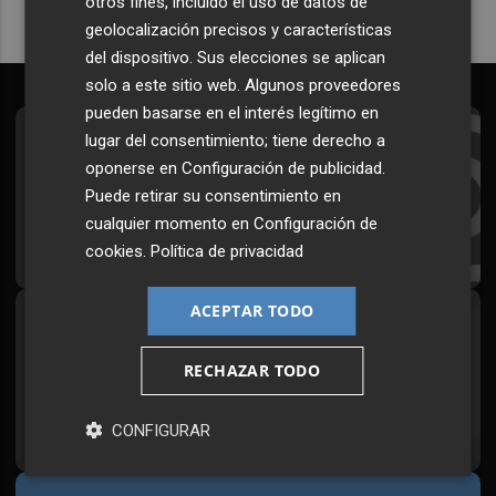
otros fines, incluido el uso de datos de
geolocalización precisos y características
del dispositivo. Sus elecciones se aplican
solo a este sitio web. Algunos proveedores
pueden basarse en el interés legítimo en
lugar del consentimiento; tiene derecho a
Suscríbete al Boletín
oponerse en
Configuración de publicidad
.
Todos los días a primera hora en tu email
Puede retirar su consentimiento en
cualquier momento en
Configuración de
¡Quiero suscribirme!
cookies
.
Política de privacidad
ACEPTAR TODO
Síguenos en redes
Plaza Podcast, desde cualquier medio
RECHAZAR TODO
CONFIGURAR