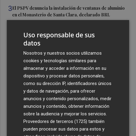
3
El PSPV denuncia la instalación de ventanas de aluminio
en el Monasterio de Santa Clara, declarado BRL
4
Los murcianos en el extranjero harán gala de identidad
con el primer Día de las Comunidades de la Región en el
Uso responsable de sus
Exterior
datos
5
Fallece Andrés Gómez Mora, expresidente de Eurocaja
Nosotros y nuestros socios utilizamos
Rural
cookies y tecnologías similares para
almacenar y acceder a información en su
dispositivo y procesar datos personales,
como su dirección IP, identificadores únicos
y datos de navegación, para ofrecer
anuncios y contenido personalizados, medir
Recibe toda la actualidad de
anuncios y contenido, obtener información
Plaza Podcast en tu correo
sobre la audiencia y mejorar los servicios.
Proveedores de terceros (1725)
también
Quiero suscribirme
pueden procesar sus datos para estos y