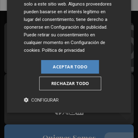
solo a este sitio web. Algunos proveedores
pueden basarse en el interés legítimo en
lugar del consentimiento; tiene derecho a
oponerse en
Configuración de publicidad
.
Suscríbete al Boletín
Puede retirar su consentimiento en
cualquier momento en
Configuración de
Todos los días a primera hora en tu email
cookies
.
Política de privacidad
¡Quiero suscribirme!
ACEPTAR TODO
RECHAZAR TODO
Síguenos en redes
Plaza Podcast, desde cualquier medio
CONFIGURAR
Quienes Somos