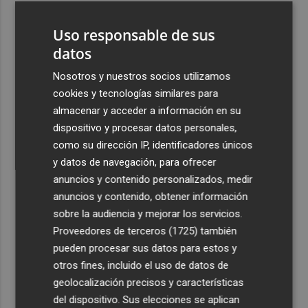
3
Entre viñedos y estrellas: un verano de 'Noches Mágicas'
Uso responsable de sus
en Viña de Eufemia
datos
4
La cuenta atrás para Albir Wine Lover ya está en marcha:
entradas a la venta y aforo limitado
Nosotros y nuestros socios utilizamos
cookies y tecnologías similares para
5
El Campello invierte 1,6 millones en la primera fase de la
almacenar y acceder a información en su
'operación asfalto', que ya está en licitación
dispositivo y procesar datos personales,
como su dirección IP, identificadores únicos
y datos de navegación, para ofrecer
anuncios y contenido personalizados, medir
anuncios y contenido, obtener información
Recibe toda la actualidad de
sobre la audiencia y mejorar los servicios.
Proveedores de terceros (1725)
también
Plaza Podcast en tu correo
pueden procesar sus datos para estos y
Quiero suscribirme
otros fines, incluido el uso de datos de
geolocalización precisos y características
del dispositivo. Sus elecciones se aplican